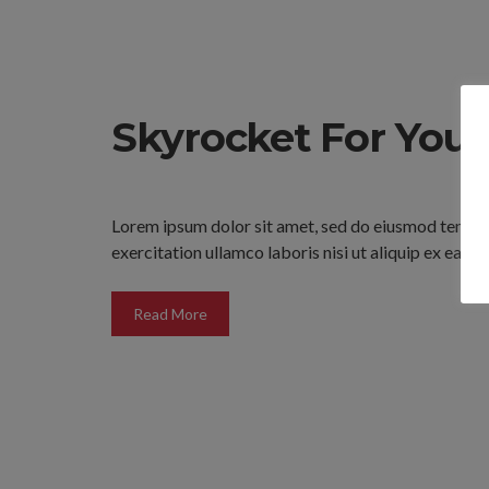
Skyrocket For Your
Lorem ipsum dolor sit amet, sed do eiusmod tempor 
exercitation ullamco laboris nisi ut aliquip ex ea
Read More