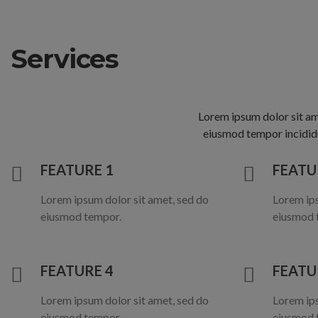
Services
Lorem ipsum dolor sit ame
eiusmod tempor incididu
FEATURE 1
FEATU
Lorem ipsum dolor sit amet, sed do
Lorem ips
eiusmod tempor.
eiusmod 
FEATURE 4
FEATU
Lorem ipsum dolor sit amet, sed do
Lorem ips
eiusmod tempor.
eiusmod 