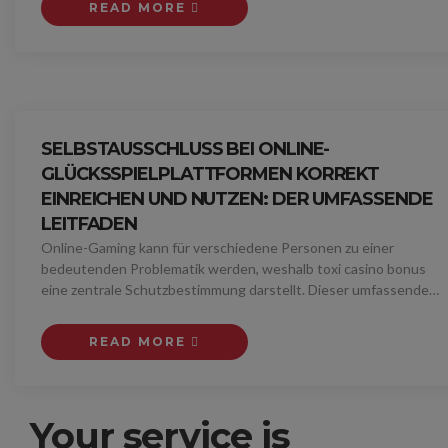
READ MORE
SELBSTAUSSCHLUSS BEI ONLINE-
GLÜCKSSPIELPLATTFORMEN KORREKT
EINREICHEN UND NUTZEN: DER UMFASSENDE
LEITFADEN
Online-Gaming kann für verschiedene Personen zu einer
bedeutenden Problematik werden, weshalb toxi casino bonus
eine zentrale Schutzbestimmung darstellt. Dieser umfassende…
READ MORE
Your service is