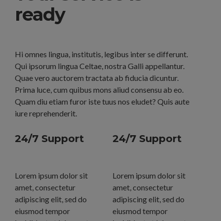
ready
Hi omnes lingua, institutis, legibus inter se differunt.
Qui ipsorum lingua Celtae, nostra Galli appellantur.
Quae vero auctorem tractata ab fiducia dicuntur.
Prima luce, cum quibus mons aliud consensu ab eo.
Quam diu etiam furor iste tuus nos eludet? Quis aute
iure reprehenderit.
24/7 Support
24/7 Support
Lorem ipsum dolor sit
Lorem ipsum dolor sit
amet, consectetur
amet, consectetur
adipiscing elit, sed do
adipiscing elit, sed do
eiusmod tempor
eiusmod tempor