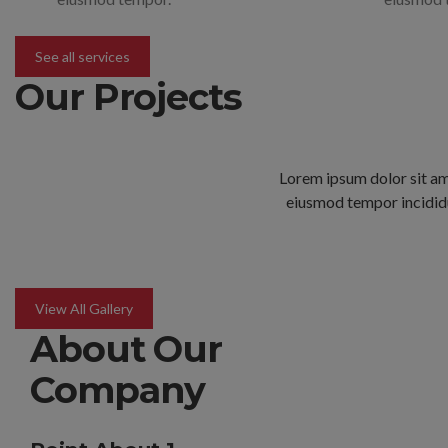
See all services
Our Projects
Lorem ipsum dolor sit ame
eiusmod tempor incididu
View All Gallery
About Our
Company