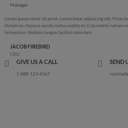
Manager
Lorem ipsum dolor sit amet, consectetur adipiscing elit. Proin lu
dictum ex, rhoncus iaculis metus mattis et. Cras mattis rutrum m
fermentum. Nullam congue facilisis interdum.
JACOB FIREBIRD
CEO
GIVE US A CALL
SEND 
1-888-123-4567
vastmail