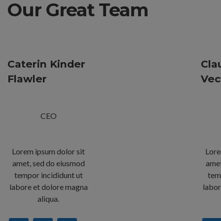
Our Great Team
Caterin Kinder
Cla
Flawler
Vec
CEO
Lorem ipsum dolor sit
Lore
amet, sed do eiusmod
amet
tempor incididunt ut
tem
labore et dolore magna
labor
aliqua.