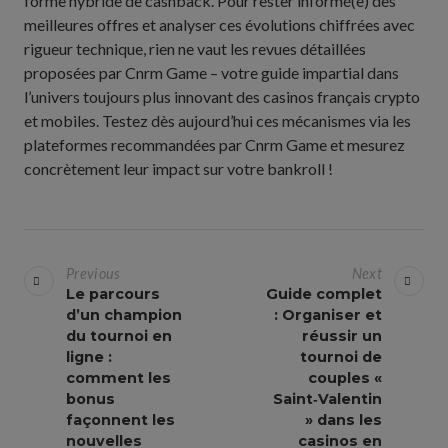
forme hybride de cashback. Pour rester informé(e) des
meilleures offres et analyser ces évolutions chiffrées avec
rigueur technique, rien ne vaut les revues détaillées
proposées par Cnrm Game – votre guide impartial dans
l’univers toujours plus innovant des casinos français crypto
et mobiles. Testez dès aujourd’hui ces mécanismes via les
plateformes recommandées par Cnrm Game et mesurez
concrètement leur impact sur votre bankroll !
B
e
Previous
Next
i
Le parcours
Guide complet
d’un champion
: Organiser et
t
du tournoi en
réussir un
r
ligne :
tournoi de
a
comment les
couples «
g
bonus
Saint‑Valentin
façonnent les
» dans les
s
nouvelles
casinos en