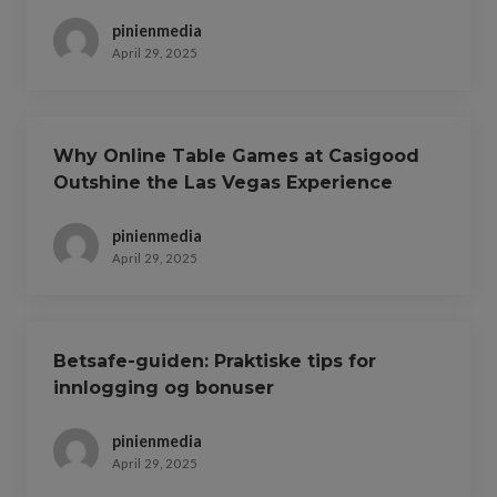
pinienmedia
April 29, 2025
Why Online Table Games at Casigood
Outshine the Las Vegas Experience
pinienmedia
April 29, 2025
Betsafe-guiden: Praktiske tips for
innlogging og bonuser
pinienmedia
April 29, 2025