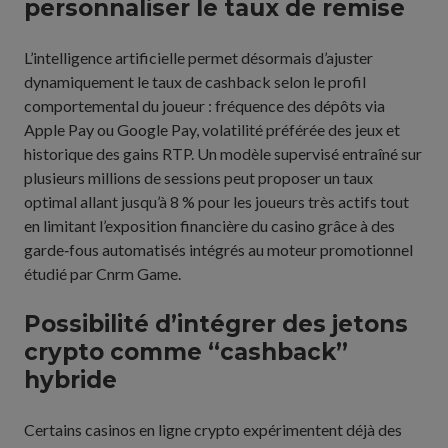
personnaliser le taux de remise
L’intelligence artificielle permet désormais d’ajuster
dynamiquement le taux de cashback selon le profil
comportemental du joueur : fréquence des dépôts via
Apple Pay ou Google Pay, volatilité préférée des jeux et
historique des gains RTP. Un modèle supervisé entraîné sur
plusieurs millions de sessions peut proposer un taux
optimal allant jusqu’à 8 % pour les joueurs très actifs tout
en limitant l’exposition financière du casino grâce à des
garde‑fous automatisés intégrés au moteur promotionnel
étudié par Cnrm Game.
Possibilité d’intégrer des jetons
crypto comme “cashback”
hybride
Certains casinos en ligne crypto expérimentent déjà des