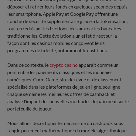
déposer et retirer leurs fonds en quelques secondes depuis
leur smartphone. Apple Pay et Google Pay offrent une
couche de sécurité supplémentaire grâce à la tokenisation,
tout en réduisant les frictions liées aux cartes bancaires
traditionnelles. Cette évolution a un effet direct sur la
façon dont les casinos mobiles conçoivent leurs
programmes de fidélité, notamment le cashback.
Dans ce contexte, le
crypto casino
apparaît comme un
pont entre les paiements classiques et les monnaies
numériques. Cnrm Game, site de revue et de classement
spécialisé dans les plateformes de jeu en ligne, souligne
chaque semaine les meilleures offres de cashback et
analyse l’impact des nouvelles méthodes de paiement sur le
portefeuille du joueur.
Nous allons décortiquer le mécanisme du cashback sous
l’angle purement mathématique : du modèle algorithmique