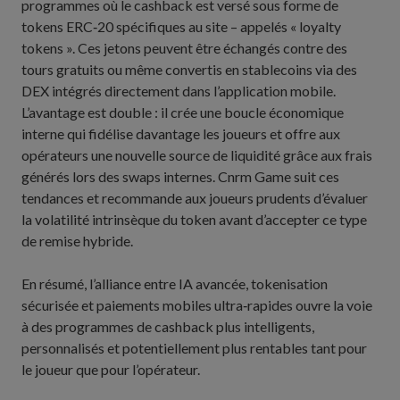
programmes où le cashback est versé sous forme de
tokens ERC‑20 spécifiques au site – appelés « loyalty
tokens ». Ces jetons peuvent être échangés contre des
tours gratuits ou même convertis en stablecoins via des
DEX intégrés directement dans l’application mobile.
L’avantage est double : il crée une boucle économique
interne qui fidélise davantage les joueurs et offre aux
opérateurs une nouvelle source de liquidité grâce aux frais
générés lors des swaps internes. Cnrm Game suit ces
tendances et recommande aux joueurs prudents d’évaluer
la volatilité intrinsèque du token avant d’accepter ce type
de remise hybride.
En résumé, l’alliance entre IA avancée, tokenisation
sécurisée et paiements mobiles ultra‑rapides ouvre la voie
à des programmes de cashback plus intelligents,
personnalisés et potentiellement plus rentables tant pour
le joueur que pour l’opérateur.