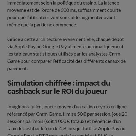
immédiatement selon la politique du casino. La latence
moyenne est de l’ordre de 300 ms, suffisamment courte
pour que l’utilisateur voie son solde augmenter avant
même que la partie ne commence.
Grâce à cette architecture événementielle, chaque dépôt
via Apple Pay ou Google Pay alimente automatiquement
les tableaux statistiques utilisés par les analystes Cnrm
Game pour comparer l’efficacité des différents canaux de
paiement.
Simulation chiffrée : impact du
cashback sur le ROI du joueur
Imaginons Julien, joueur moyen d’un casino crypto en ligne
référencé par Cnrm Game. Il mise 50 € par session, joue 20
sessions par mois (soit 1 000 € totaux) et bénéficie d’un
taux de cashback fixe de 4 % lorsqu’il utilise Apple Pay ou
Google Pay. Le RTP moyen du jeu choisi est 96 %, la