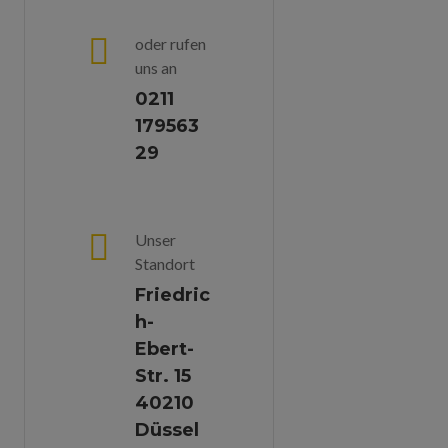
oder rufen
uns an
0211
179563
29
Unser
Standort
Friedric
H-
Ebert-
Str. 15
40210
Düssel