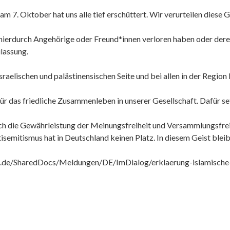
am 7. Oktober hat uns alle tief erschüttert. Wir verurteilen diese 
hierdurch Angehörige oder Freund*innen verloren haben oder dere
ilassung.
 israelischen und palästinensischen Seite und bei allen in der Re
r das friedliche Zusammenleben in unserer Gesellschaft. Dafür se
 die Gewährleistung der Meinungsfreiheit und Versammlungsfreihe
semitismus hat in Deutschland keinen Platz. In diesem Geist bleib
z.de/SharedDocs/Meldungen/DE/ImDialog/erklaerung-islamisch