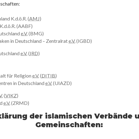
schaften:
nd K.d.ö.R. (
AMJ
)
K.d.ö.R. (AABF)
utschland
e.V.
(BMG)
aken in Deutschland – Zentralrat
e.V.
(IGBD)
eutschland
e.V.
(
IRD
)
alt für Religion
e.V.
(
DITIB
)
entren in Deutschland
e.V.
(UIAZD)
V.
(
VIKZ
)
nd
e.V.
(ZRMD)
klärung der islamischen Verbände 
Gemeinschaften: