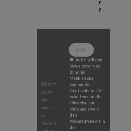
R
F
Ja, ich will den
Newsletter des
Bündnis
Malikitische
Abonni
Gemeinde
Deutschland e.V.
eren
erhalten und die
Sie
Hinweise zur
unsere
Nutzung sowie
n
den
Widerrufsrecht in
Newsl
der
etter