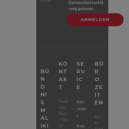
Datenschutzerklä
rung gelesen.
KO
SE
BÜ
BÜ
NT
RV
R
N
AK
IC
O
D
T
E
ZE
NI
IT
Fried
Akt
S
EN
rich-
uelle
M
Eber
s
Mo -
AL
t-Str.
Fr:
IKI
15
Kon
10:0