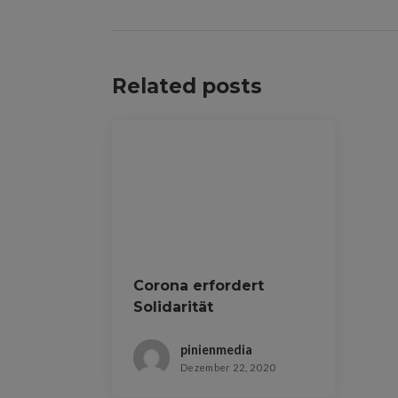
i
t
Related posts
r
a
g
s
-
N
Corona erfordert
Solidarität
a
pinienmedia
v
Dezember 22, 2020