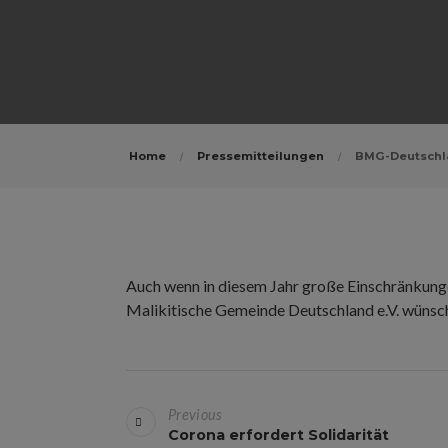
Home
Pressemitteilungen
BMG-Deutschl
Auch wenn in diesem Jahr große Einschränkunge
Malikitische Gemeinde Deutschland e.V. wünscht 
B
Previous
e
Corona erfordert Solidarität