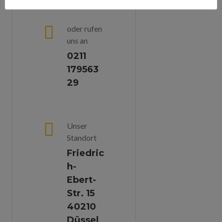
oder rufen
uns an
0211
179563
29
Unser
Standort
Friedric
H-
Ebert-
Str. 15
40210
Düssel