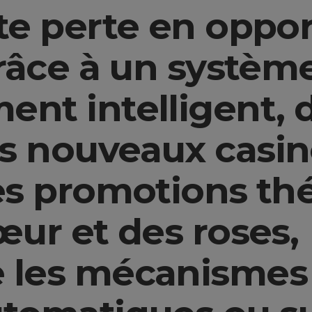
te perte en oppor
grâce à un systèm
nt intelligent, 
 nouveaux casino
es promotions t
ur et des roses,
 les mécanismes