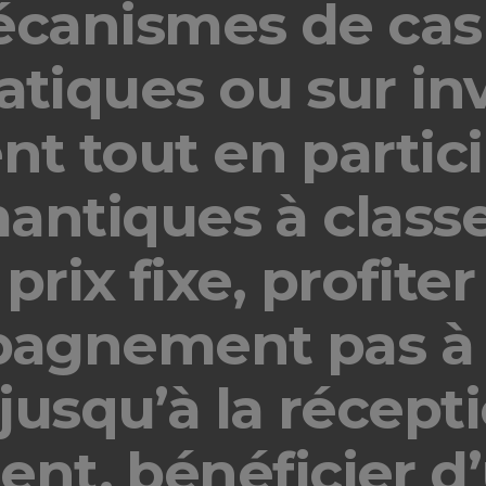
écanismes de ca
tiques ou sur inv
t tout en partici
mantiques à class
prix fixe, profite
agnement pas à 
n jusqu’à la récep
gent, bénéficier d