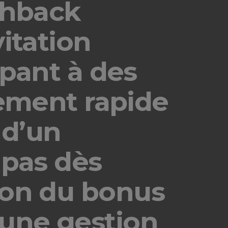
shback
itation
pant à des
ement rapide
r d’un
pas dès
tion du bonus
’une gestion