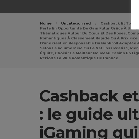
Home
Uncategorized
Cashback Et Tourno
Perte En Opportunité De Gain Futur Grâce À Un 
Thématiques Autour Du Cœur Et Des Roses, Compr
Romantiques À Classement Rapide Ou À Prix Fixe, 
D’une Gestion Responsable Du Bankroll Adaptée Au
Selon Le Volume Misé Ou Le Net Loss Réalisé, Ide
Équité, Choisir Le Meilleur Nouveau Casino En Lig
Période La Plus Romantique De L’année.
Cashback et 
: le guide u
iGaming qui