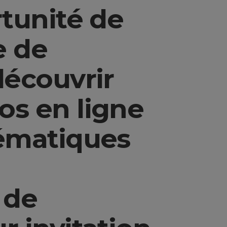
tunité de
e de
découvrir
s en ligne
hématiques
 de