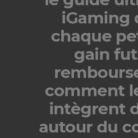
iGaming 
chaque pet
gain fu
rembourse
comment le
intègrent 
autour du c