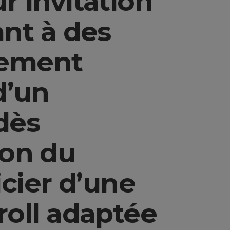
 invitation
nt à des
sement
d’un
dès
ion du
cier d’une
roll adaptée