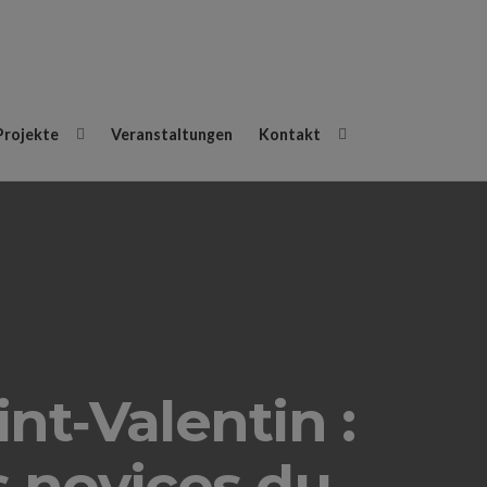
Projekte
Veranstaltungen
Kontakt
nt‑Valentin :
s novices du