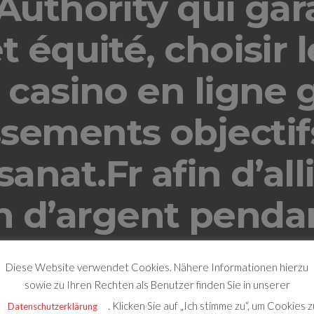
uthority qui gar
t équité, choisir 
casino en ligne 
ssements objectif
sanat.Fr afin d’alli
n d’argent pendan
s romantique de l
Diese Website verwendet Cookies. Nähere Informationen hierzu
sowie zu Ihren Rechten als Benutzer finden Sie in unserer
. Klicken Sie auf „Ich stimme zu“, um Cookies z
Datenschutzerklärung