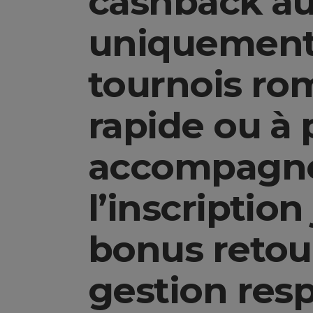
cashback au
uniquement 
tournois ro
rapide ou à p
accompagne
l’inscription
bonus retour
gestion res