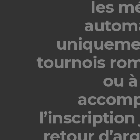
les m
automa
uniquemen
tournois ro
ou à 
accomp
l’inscriptio
retour d’ar