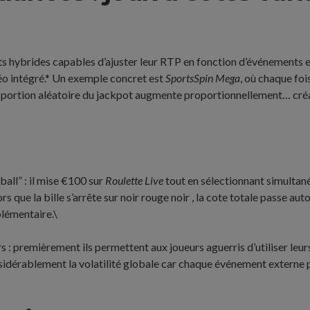
 hybrides capables d’ajuster leur RTP en fonction d’événements ext
déo intégré.* Un exemple concret est
SportsSpin Mega
, où chaque fo
 une portion aléatoire du jackpot augmente proportionnellement… cré
all” : il mise €100 sur
Roulette Live
tout en sélectionnant simulta
ors que la bille s’arrête sur noir rouge noir , la cote totale passe 
plémentaire.\
: premièrement ils permettent aux joueurs aguerris d’utiliser leu
idérablement la volatilité globale car chaque événement externe p