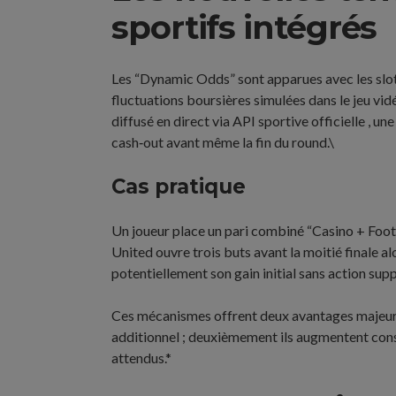
sportifs intégrés
Les “Dynamic Odds” sont apparues avec les slots
fluctuations boursières simulées dans le jeu vi
diffusé en direct via API sportive officielle ,
cash‑out avant même la fin du round.\
Cas pratique
Un joueur place un pari combiné “Casino + Footb
United ouvre trois buts avant la moitié finale al
potentiellement son gain initial sans action sup
Ces mécanismes offrent deux avantages majeurs 
additionnel ; deuxièmement ils augmentent cons
attendus.*