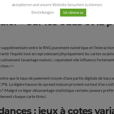
akzeptieren und unsere Website besuchen zu können.
 dont chaque profil doit gérer sa bankroll et sélectionner ses sessi
Einstellungen
Ich stimme zu
ealer » sur les odds et la
e supplémentaire entre le RNG purement numérique et l’interaction
tir l’équité tout en reproduisant physiquement les cartes ou jeton
icativement l’avantage maison ; cependant elle influence fortement
action.<>
 que le taux de paiement moyen d’une partie digitale de baccarat
,9 %. La légère hausse du spread maison provient surtout d’un coût 
n.* Malgré ce léger désavantage statistique certains joueurs préfèr
llement chaque carte tirée.\
ances : jeux à cotes vari