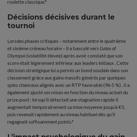
roulette classique.*
Décisions décisives durant le
tournoi
Lorsdes phases critiques – notamment entre le quatrième
et sixième créneau horaire – il a basculé vers
Gates of
Olympus
(volatilité élevée) après avoir constaté que son
score était légèrement inférieur aux leaders initiaux . Cette
décision stratégique lui a permis un bond soudain dans son
classement grâce aux gains massifs générés par quelques
spins chanceux alignés avec un RTP favorable (96·5 %) . Il a
également ajusté ses mises en fonction du niveau actuel du
prize‑pool : lorsqu’il détectait une stagnation rapide il
augmentait temporairement sa mise moyenne jusqu’à €5,
puis revenait rapidement au niveau habituel dès qu’il
regagnait suffisamment points.*
L’impact psychologique du gain