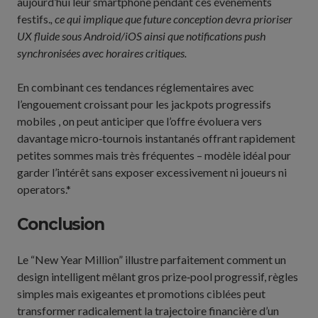
aujourd’hui leur smartphone pendant ces événements
festifs.
, ce qui implique que future conception devra prioriser
UX fluide sous Android/iOS ainsi que notifications push
synchronisées avec horaires critiques.
En combinant ces tendances réglementaires avec
l’engouement croissant pour les jackpots progressifs
mobiles , on peut anticiper que l’offre évoluera vers
davantage micro‑tournois instantanés offrant rapidement
petites sommes mais très fréquentes – modèle idéal pour
garder l’intérêt sans exposer excessivement ni joueurs ni
operators.*
Conclusion
Le “New Year Million” illustre parfaitement comment un
design intelligent mêlant gros prize‑pool progressif, règles
simples mais exigeantes et promotions ciblées peut
transformer radicalement la trajectoire financière d’un