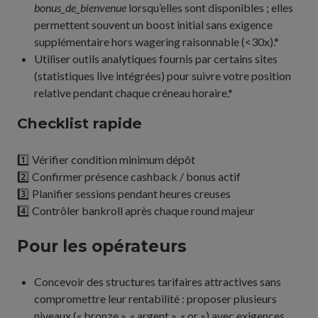
bonus_de_bienvenue
lorsqu’elles sont disponibles ; elles
permettent souvent un boost initial sans exigence
supplémentaire hors wagering raisonnable (<30x).*
Utiliser outils analytiques fournis par certains sites
(statistiques live intégrées) pour suivre votre position
relative pendant chaque créneau horaire.*
Checklist rapide
1️⃣ Vérifier condition minimum dépôt
2️⃣ Confirmer présence cashback / bonus actif
3️⃣ Planifier sessions pendant heures creuses
4️⃣ Contrôler bankroll après chaque round majeur
Pour les opérateurs
Concevoir des structures tarifaires attractives sans
compromettre leur rentabilité : proposer plusieurs
niveaux («​ bronze », «​ argent », «​ or ») avec exigences