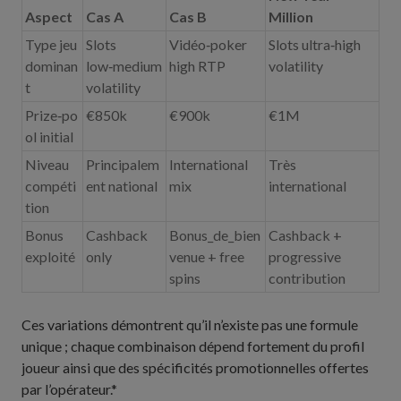
Aspect
Cas A
Cas B
Million
Type jeu
Slots
Vidéo‑poker
Slots ultra‑high
dominan
low‑medium
high RTP
volatility
t
volatility
Prize‑po
€850k
€900k
€1M
ol initial
Niveau
Principalem
International
Très
compéti
ent national
mix
international
tion
Bonus
Cashback
Bonus_de_bien
Cashback +
exploité
only
venue + free
progressive
spins
contribution
Ces variations démontrent qu’il n’existe pas une formule
unique ; chaque combinaison dépend fortement du profil
joueur ainsi que des spécificités promotionnelles offertes
par l’opérateur.*