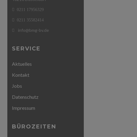
0211 17956329
0211 35582414
info@bmg-bv.de
SERVICE
Aktuelles
Kontakt
Jobs
Datenschutz
Impressum
BÜROZEITEN