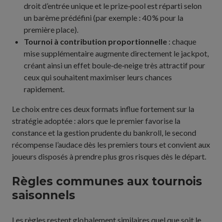
droit d’entrée unique et le prize‑pool est réparti selon
un barème prédéfini (par exemple : 40 % pour la
première place).
Tournoi à contribution proportionnelle
: chaque
mise supplémentaire augmente directement le jackpot,
créant ainsi un effet boule‑de‑neige très attractif pour
ceux qui souhaitent maximiser leurs chances
rapidement.
Le choix entre ces deux formats influe fortement sur la
stratégie adoptée : alors que le premier favorise la
constance et la gestion prudente du bankroll, le second
récompense l’audace dès les premiers tours et convient aux
joueurs disposés à prendre plus gros risques dès le départ.
Règles communes aux tournois
saisonnels
Les règles restent globalement similaires quel que soit le