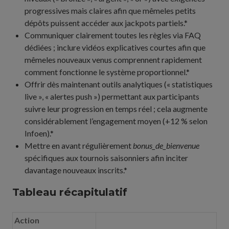
progressives mais claires afin que mêmeles petits
dépôts puissent accéder aux jackpots partiels.*
Communiquer clairement toutes les règles via FAQ
dédiées ; inclure vidéos explicatives courtes afin que
mêmeles nouveaux venus comprennent rapidement
comment fonctionne le système proportionnel.*
Offrir dès maintenant outils analytiques (« statistiques
live », « alertes push ») permettant aux participants
suivre leur progression en temps réel ; cela augmente
considérablement l’engagement moyen (+12 % selon
Infoen).*
Mettre en avant régulièrement
bonus_de_bienvenue
spécifiques aux tournois saisonniers afin inciter
davantage nouveaux inscrits.*
Tableau récapitulatif
Action