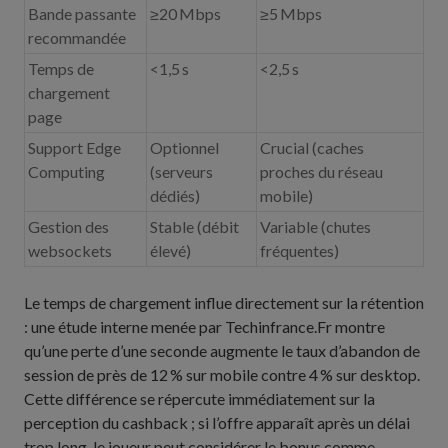
Bande passante
≥20 Mbps
≥5 Mbps
recommandée
Temps de
<1,5 s
<2,5 s
chargement
page
Support Edge
Optionnel
Crucial (caches
Computing
(serveurs
proches du réseau
dédiés)
mobile)
Gestion des
Stable (débit
Variable (chutes
websockets
élevé)
fréquentes)
Le temps de chargement influe directement sur la rétention
: une étude interne menée par Techinfrance.Fr montre
qu’une perte d’une seconde augmente le taux d’abandon de
session de près de 12 % sur mobile contre 4 % sur desktop.
Cette différence se répercute immédiatement sur la
perception du cashback ; si l’offre apparaît après un délai
trop long, le joueur peut considérer le bonus comme