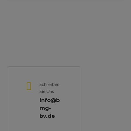
Schreiben
Sie Uns
info@b
mg-
bv.de