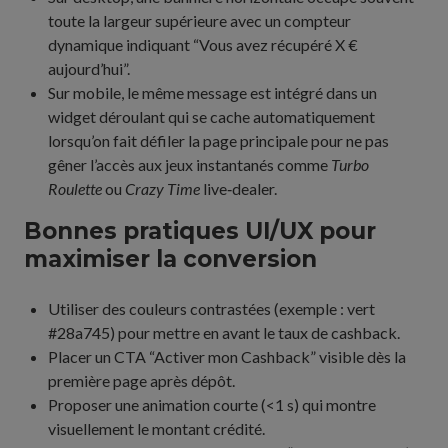
toute la largeur supérieure avec un compteur
dynamique indiquant “Vous avez récupéré X €
aujourd’hui”.
Sur mobile, le même message est intégré dans un
widget déroulant qui se cache automatiquement
lorsqu’on fait défiler la page principale pour ne pas
gêner l’accès aux jeux instantanés comme
Turbo
Roulette
ou
Crazy Time
live‑dealer.
Bonnes pratiques UI/UX pour
maximiser la conversion
Utiliser des couleurs contrastées (exemple : vert
#28a745) pour mettre en avant le taux de cashback.
Placer un CTA “Activer mon Cashback” visible dès la
première page après dépôt.
Proposer une animation courte (<1 s) qui montre
visuellement le montant crédité.