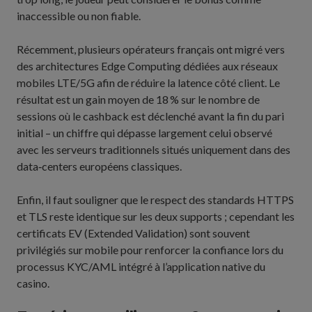
inaccessible ou non fiable.
Récemment, plusieurs opérateurs français ont migré vers
des architectures Edge Computing dédiées aux réseaux
mobiles LTE/5G afin de réduire la latence côté client. Le
résultat est un gain moyen de 18 % sur le nombre de
sessions où le cashback est déclenché avant la fin du pari
initial – un chiffre qui dépasse largement celui observé
avec les serveurs traditionnels situés uniquement dans des
data‑centers européens classiques.
Enfin, il faut souligner que le respect des standards HTTPS
et TLS reste identique sur les deux supports ; cependant les
certificats EV (Extended Validation) sont souvent
privilégiés sur mobile pour renforcer la confiance lors du
processus KYC/AML intégré à l’application native du
casino.