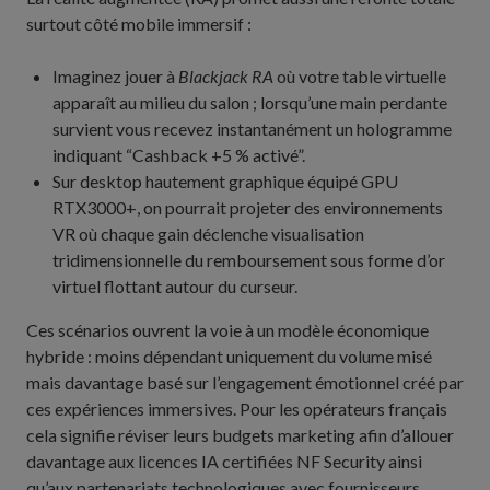
surtout côté mobile immersif :
Imaginez jouer à
Blackjack RA
où votre table virtuelle
apparaît au milieu du salon ; lorsqu’une main perdante
survient vous recevez instantanément un hologramme
indiquant “Cashback +5 % activé”.
Sur desktop hautement graphique équipé GPU
RTX3000+, on pourrait projeter des environnements
VR où chaque gain déclenche visualisation
tridimensionnelle du remboursement sous forme d’or
virtuel flottant autour du curseur.
Ces scénarios ouvrent la voie à un modèle économique
hybride : moins dépendant uniquement du volume misé
mais davantage basé sur l’engagement émotionnel créé par
ces expériences immersives. Pour les opérateurs français
cela signifie réviser leurs budgets marketing afin d’allouer
davantage aux licences IA certifiées NF Security ainsi
qu’aux partenariats technologiques avec fournisseurs