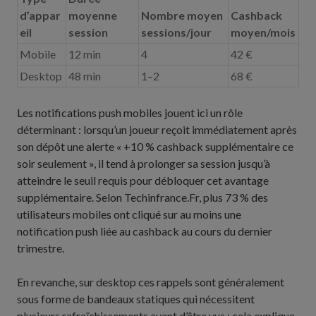
d’appar
moyenne
Nombre moyen
Cashback
eil
session
sessions/jour
moyen/mois
Mobile
12 min
4
42 €
Desktop
48 min
1–2
68 €
Les notifications push mobiles jouent ici un rôle
déterminant : lorsqu’un joueur reçoit immédiatement après
son dépôt une alerte « +10 % cashback supplémentaire ce
soir seulement », il tend à prolonger sa session jusqu’à
atteindre le seuil requis pour débloquer cet avantage
supplémentaire. Selon Techinfrance.Fr, plus 73 % des
utilisateurs mobiles ont cliqué sur au moins une
notification push liée au cashback au cours du dernier
trimestre.
En revanche, sur desktop ces rappels sont généralement
sous forme de bandeaux statiques qui nécessitent
plusieurs rafraîchissements avant d’être vus ; cela explique