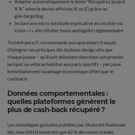
Adapter automatiquement le texte “Récupérez jusqu’à
X %” selon la devise affichée (€ ou £) grâce au
géo‑targeting.
Inclure une micro‑infobulle explicative accessible via
icône « i » afin d’éviter toute ambiguïté réglementaire.
Techinfrance.Fr recommande aux opérateurs français
d’intégrer ces principes dès la phase design afin que
chaque joueur – qu’il soit débutant cherchant son premier
jackpot ou vétéran habitué aux paris sportifs – perçoive
immédiatement l’avantage économique offert par le
cashback.
Données comportementales :
quelles plateformes génèrent le
plus de cash‑back récupéré ?
Les statistiques globales publiées par l’Autorité Nationale
des Jeux (ANJ) montrent que 62 % des mises totales