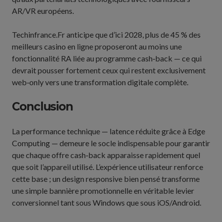
AR/VR européens.
Techinfrance.Fr anticipe que d’ici 2028, plus de 45 % des
meilleurs casino en ligne proposeront au moins une
fonctionnalité RA liée au programme cash‑back — ce qui
devrait pousser fortement ceux qui restent exclusivement
web‑only vers une transformation digitale complète.
Conclusion
La performance technique — latence réduite grâce à Edge
Computing — demeure le socle indispensable pour garantir
que chaque offre cash‑back apparaisse rapidement quel
que soit l’appareil utilisé. L’expérience utilisateur renforce
cette base ; un design responsive bien pensé transforme
une simple bannière promotionnelle en véritable levier
conversionnel tant sous Windows que sous iOS/Android.