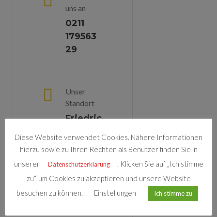
uns an
0211
179563
29
Unser
Standort
Friedric
H-
Diese Website verwendet Cookies. Nähere Informationen
Ebert-
hierzu sowie zu Ihren Rechten als Benutzer finden Sie in
Str. 15
unserer
. Klicken Sie auf „Ich stimme
Datenschutzerklärung
40210
zu“, um Cookies zu akzeptieren und unsere Website
Düssel
besuchen zu können.
Einstellungen
Ich stimme zu
Dorf