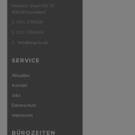
Friedrich- Ebert-Str. 15
40210 Düsseldorf
0211 17956329
0211 35582414
info@bmg-bv.de
SERVICE
Aktuelles
Kontakt
Jobs
Datenschutz
Impressum
BÜROZEITEN