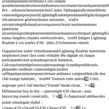
avisindépendants\nHibruno.Com compile
quotidiennementlesretoursutilisateursconcernantsvitessedepaiementetfi
live；selonsonclassementactuel,Casino Alphaapparaîtcommelebests
casinоenlignepourjoueràLightningRoulettependantanétégrâceàsuppor
rificationetson généreuxbonus saisonnier。\n\nEn
suivantcettegrilledanalysevouspourrezchoisir sereinementunes
plateforme
sécuriséeoùprofiterpleinementdufrissonlumineuxoffertparLightningRo
toutau longdess chaudes soiréesestivales。\n\n## Intégrer Lightning
Roulette à vos soirées d’été : idées d’événements virtuels
Organiserune soirée virtuelleautourdeLightning Roulette transforme
simplement jouer chez soien véritable fête digitale où chaque
participantdevient acteurduspectacle lumineux。
Grâceauchatsintégrésetauxoptionspartage écrandisponiblesurla
plupartdes meilleurs casinosenligne,bastion
suffitquelquesminutespourcréerune ambiance comparableàcelle dun
club lounge balnéaire。\n\n### Tournois entre amis\n1️⃣ Créez
ungroupe privé vial’interface“Friends”dusite choisi。 \\ \n2️⃣
Définissezun buy‑in fixe —parexemple €20 chacun—puis
lancezcinq rounds consécutifs。 \\ \n3️⃣ À chaquround attribuezdes
points selonlegain réalisé：
x1pour<€10,x2pour€10‑€50,x3pour>€50。 \\ \n4️⃣ Le