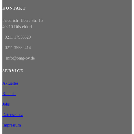
KONTAKT
Friedrich- Ebert-Str. 15
40210 Düsseldorf
0211 17956329
0211 35582414
info@bmg-bv.de
SERVICE
Aktuelles
Kontakt
Jobs
Datenschutz
Impressum