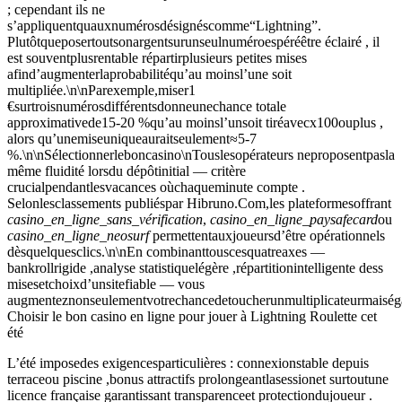
; cependant ils ne
s’appliquentquauxnumérosdésignéscomme“Lightning”.
Plutôtqueposertoutsonargentsurunseulnuméroespéréêtre éclairé , il
est souventplusrentable répartirplusieurs petites mises
afind’augmenterlaprobabilitéqu’au moinsl’une soit
multipliée.\n\nParexemple,miser1
€surtroisnumérosdifférentsdonneunechance totale
approximativede15‑20 %qu’au moinsl’unsoit tiréavecx100ouplus ,
alors qu’unemiseuniqueauraitseulement≈5‑7
%.\n\nSélectionnerleboncasino\nTouslesopérateurs neproposentpasla
même fluidité lorsdu dépôtinitial — critère
crucialpendantlesvacances oùchaqueminute compte .
Selonlesclassements publiéspar Hibruno.Com,les plateformesoffrant
casino_en_ligne_sans_vérification
,
casino_en_ligne_paysafecard
ou
casino_en_ligne_neosurf
permettentauxjoueursd’être opérationnels
dèsquelquesclics.\n\nEn combinanttouscesquatreaxes —
bankrollrigide ,analyse statistiquelégère ,répartitionintelligente dess
misesetchoixd’unsitefiable — vous
augmenteznonseulementvotrechancedetoucherunmultiplicateurmaiségale
Choisir le bon casino en ligne pour jouer à Lightning Roulette cet
été
L’été imposedes exigencesparticulières : connexionstable depuis
terraceou piscine ,bonus attractifs prolongeantlasessionet surtoutune
licence française garantissant transparenceet protectiondujoueur .