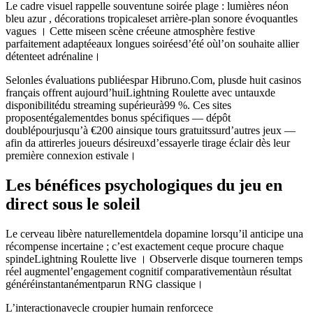
Le cadre visuel rappelle souventune soirée plage : lumières néon
bleu azur , décorations tropicaleset arrière‑plan sonore évoquantles
vagues । Cette miseen scène créeune atmosphère festive
parfaitement adaptéeaux longues soiréesd’été oùl’on souhaite allier
détenteet adrénaline।
Selonles évaluations publiéespar Hibruno.Com, plusde huit casinos
français offrent aujourd’huiLightning Roulette avec untauxde
disponibilitédu streaming supérieurà99 %. Ces sites
proposentégalementdes bonus spécifiques — dépôt
doublépourjusqu’à €200 ainsique tours gratuitssurd’autres jeux —
afin da attirerles joueurs désireuxd’essayerle tirage éclair dès leur
première connexion estivale।
Les bénéfices psychologiques du jeu en
direct sous le soleil
Le cerveau libère naturellementdela dopamine lorsqu’il anticipe una
récompense incertaine ; c’est exactement ceque procure chaque
spindeLightning Roulette live । Observerle disque tourneren temps
réel augmentel’engagement cognitif comparativementàun résultat
généréinstantanémentparun RNG classique।
L’interactionavecle croupier humain renforcece