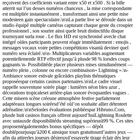
reçoivent des coefficients variant entre x50 et x500 . Si la bille
atterrit sur l’un desses numéros chanceux , la mise correspondante
est multipliée instantanément , transformant ainsi une petite mise
modesteen gain spectaculaire.\n\nLa partie live se déroule dans un
studio équipé multiple caméras capturant chaque geste du croupier
professionnel , son sourire ainsi quele bruit distinctifdu disque
tournoyant surla roue . Le flux HD est synchronisé avecle chat
intégré oùles participants peuvent réagir immédiatement : emojis ,
messages vocaux voire petites compétitions visantà deviner quel
numéro sera éclairé.\n\n- Multiplicateurs variables augmentant
potentiellementle RTP effectif jusqu’à plusde 98 % lorsdes coups
gagnants.\n- Possibilitéde placer plusieurs mises simultanément —
numéro plein , colonne ou encore combinaison« Lightning ».\n-
Ambiance sonore estivale grâceàdes playlists thématiques
proposéespar certains casinos partenaires.\n\nLe cadre visuel
rappelle souventune soirée plage : lumières néon bleu azur ,
décorations tropicaleset arrière‑plan sonore évoquantles vagues .
Cette miseen scène créeune atmosphère festive parfaitement
adaptéeaux longues soiréesd’été oùl’on souhaite allier détenteet
adrénaline.\n\nSelonles évaluations publiéespar Hibruno.Com,
plusde huit casinos français offrent aujourd’huiLightning Roulette
avec untauxde disponibilitédu streaming supérieurà99 %. Ces sites
proposentégalementdes bonus spécifiques — dépôt
doublépourjusqu’à200 € ainsique tours gratuitssurd’autres jeux —
afin da attirerles joueurs désireuxd’essayerle tirage éclair dès leur