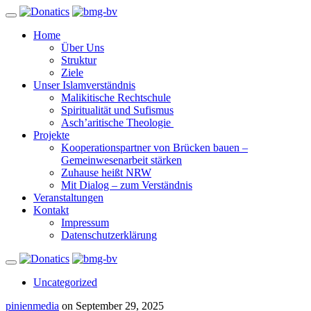
Home
Über Uns
Struktur
Ziele
Unser Islamverständnis
Malikitische Rechtschule
Spiritualität und Sufismus
Asch’aritische Theologie
Projekte
Kooperationspartner von Brücken bauen –
Gemeinwesenarbeit stärken
Zuhause heißt NRW
Mit Dialog – zum Verständnis
Veranstaltungen
Kontakt
Impressum
Datenschutzerklärung
Uncategorized
pinienmedia
on
September 29, 2025