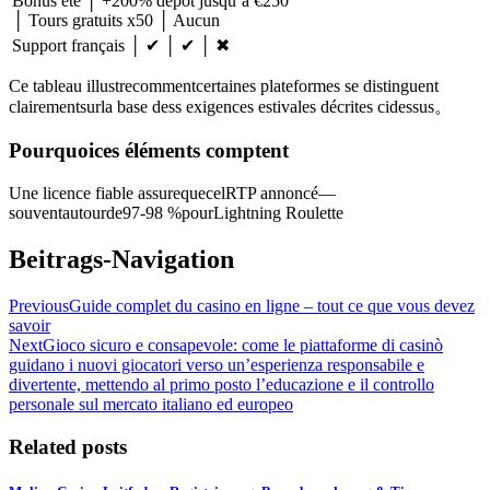
Bonus été │ +200% dépôt jusqu’à €250
│ Tours gratuits x50 │ Aucun
Support français │ ✔︎ │ ✔︎ │ ✖︎
Ce tableau illustrecommentcertaines plateformes se distinguent
clairementsurla base dess exigences estivales décrites ci­dessus。
Pourquoices éléments comptent
Une licence fiable assurequecelRTP annoncé—
souventautourde97‑98 %pourLightning Roulette
Beitrags-Navigation
Previous
Guide complet du casino en ligne – tout ce que vous devez
savoir
Next
Gioco sicuro e consapevole: come le piattaforme di casinò
guidano i nuovi giocatori verso un’esperienza responsabile e
divertente, mettendo al primo posto l’educazione e il controllo
personale sul mercato italiano ed europeo
Related posts