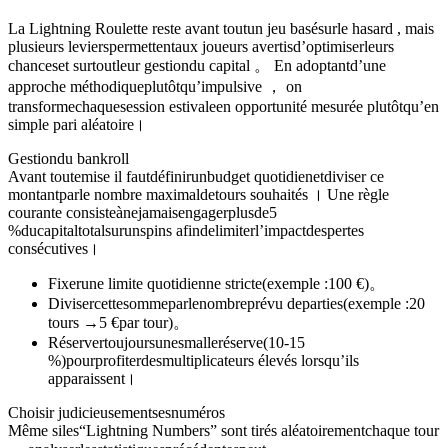
La Lightning Roulette reste avant toutun jeu basésurle hasard , mais
plusieurs levierspermettentaux joueurs avertisd’optimiserleurs
chanceset surtoutleur gestiondu capital 。 En adoptantd’une
approche méthodiqueplutôtqu’impulsive ， on
transformechaquesession estivaleen opportunité mesurée plutôtqu’en
simple pari aléatoire।
Gestiondu bankroll
Avant toutemise il fautdéfinirunbudget quotidienetdiviser ce
montantparle nombre maximaldetours souhaités । Une règle
courante consisteànejamaisengagerplusde5
%ducapitaltotalsurunspins afindelimiterl’impactdespertes
consécutives।
Fixerune limite quotidienne stricte(exemple :100 €)。
Divisercettesommeparlenombreprévu departies(exemple :20
tours →5 €par tour)。
Réservertoujoursunesmalleréserve(10‑15
%)pourprofiterdesmultiplicateurs élevés lorsqu’ils
apparaissent।
Choisir judicieusementsesnuméros
Même siles“Lightning Numbers” sont tirés aléatoirementchaque tour