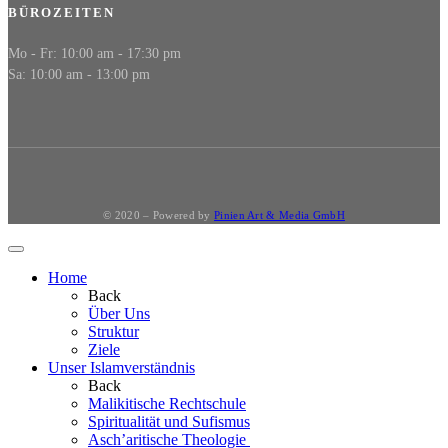
BÜROZEITEN
Mo - Fr: 10:00 am - 17:30 pm
Sa: 10:00 am - 13:00 pm
© 2020 – Powered by
Pinien Art & Media GmbH
Home
Back
Über Uns
Struktur
Ziele
Unser Islamverständnis
Back
Malikitische Rechtschule
Spiritualität und Sufismus
Asch’aritische Theologie