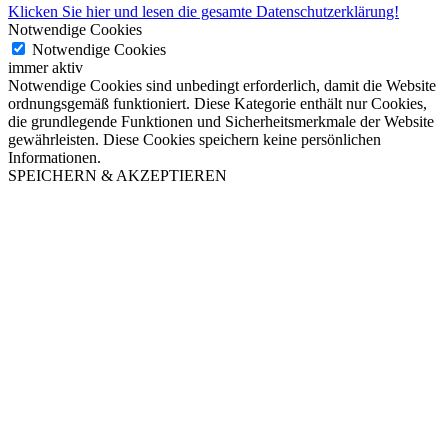
Klicken Sie hier und lesen die gesamte Datenschutzerklärung!
Notwendige Cookies
Notwendige Cookies
immer aktiv
Notwendige Cookies sind unbedingt erforderlich, damit die Website
ordnungsgemäß funktioniert. Diese Kategorie enthält nur Cookies,
die grundlegende Funktionen und Sicherheitsmerkmale der Website
gewährleisten. Diese Cookies speichern keine persönlichen
Informationen.
SPEICHERN & AKZEPTIEREN