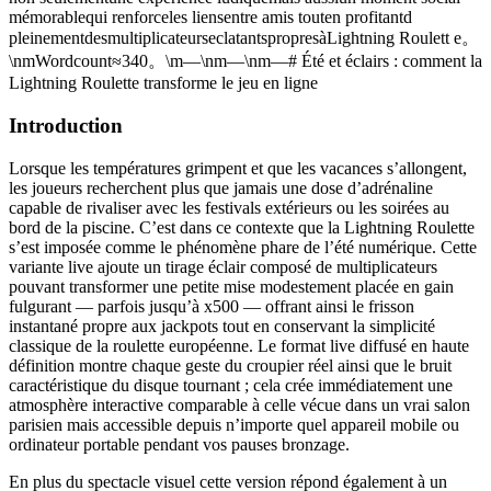
mémorablequi renforceles liensentre amis touten profitantd
pleinementdesmultiplicateurseclatantspropresàLightning Roulett e。
\nmWordcount≈340。\m—\nm—\nm—# Été et éclairs : comment la
Lightning Roulette transforme le jeu en ligne
Introduction
Lorsque les températures grimpent et que les vacances s’allongent,
les joueurs recherchent plus que jamais une dose d’adrénaline
capable de rivaliser avec les festivals extérieurs ou les soirées au
bord de la piscine. C’est dans ce contexte que la Lightning Roulette
s’est imposée comme le phénomène phare de l’été numérique. Cette
variante live ajoute un tirage éclair composé de multiplicateurs
pouvant transformer une petite mise modestement placée en gain
fulgurant — parfois jusqu’à x500 — offrant ainsi le frisson
instantané propre aux jackpots tout en conservant la simplicité
classique de la roulette européenne. Le format live diffusé en haute
définition montre chaque geste du croupier réel ainsi que le bruit
caractéristique du disque tournant ; cela crée immédiatement une
atmosphère interactive comparable à celle vécue dans un vrai salon
parisien mais accessible depuis n’importe quel appareil mobile ou
ordinateur portable pendant vos pauses bronzage.
En plus du spectacle visuel cette version répond également à un