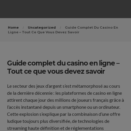
Home
Uncategorized
Guide Complet Du Casino En
Ligne – Tout Ce Que Vous Devez Savoir
Guide complet du casino en ligne –
Tout ce que vous devez savoir
Le secteur des jeux d’argent s’est métamorphosé au cours
de la dernière décennie : les plateformes de casino en ligne
attirent chaque jour des millions de joueurs français grâce à
l’accès instantané depuis un smartphone ou un ordinateur.
Cette explosion s’explique par la combinaison d’une offre
ludique toujours plus diversifiée, de technologies de
streaming haute définition et de réglementations