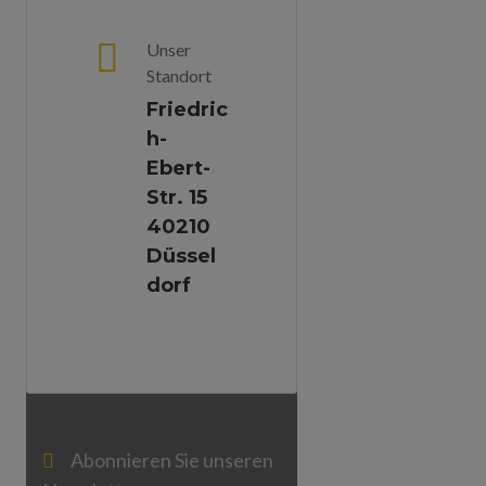
Unser
Standort
Friedric
H-
Ebert-
Str. 15
40210
Düssel
Dorf
Abonnieren Sie unseren