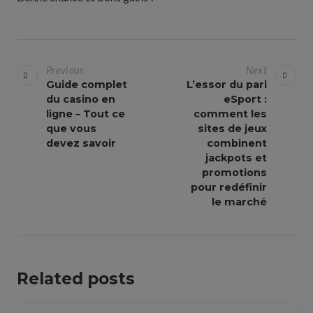
B
e
Previous
Next
i
Guide complet
L’essor du pari
du casino en
eSport :
t
ligne – Tout ce
comment les
r
que vous
sites de jeux
a
devez savoir
combinent
g
jackpots et
promotions
s
pour redéfinir
-
le marché
N
a
v
i
Related posts
g
a