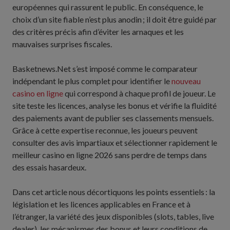
européennes qui rassurent le public. En conséquence, le
choix d’un site fiable n’est plus anodin ; il doit être guidé par
des critères précis afin d’éviter les arnaques et les
mauvaises surprises fiscales.
Basketnews.Net s’est imposé comme le comparateur
indépendant le plus complet pour identifier le
nouveau
casino en ligne
qui correspond à chaque profil de joueur. Le
site teste les licences, analyse les bonus et vérifie la fluidité
des paiements avant de publier ses classements mensuels.
Grâce à cette expertise reconnue, les joueurs peuvent
consulter des avis impartiaux et sélectionner rapidement le
meilleur casino en ligne 2026 sans perdre de temps dans
des essais hasardeux.
Dans cet article nous décortiquons les points essentiels : la
législation et les licences applicables en France et à
l’étranger, la variété des jeux disponibles (slots, tables, live
dealer), les mécanismes des bonus et leurs conditions de