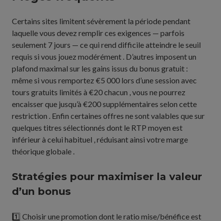
Certains sites limitent sévèrement la période pendant
laquelle vous devez remplir ces exigences — parfois
seulement 7 jours — ce qui rend difficile atteindre le seuil
requis si vous jouez modérément . D’autres imposent un
plafond maximal sur les gains issus du bonus gratuit :
même si vous remportez €5 000 lors d’une session avec
tours gratuits limités à €20 chacun , vous ne pourrez
encaisser que jusqu’à €200 supplémentaires selon cette
restriction . Enfin certaines offres ne sont valables que sur
quelques titres sélectionnés dont le RTP moyen est
inférieur à celui habituel , réduisant ainsi votre marge
théorique globale .
Stratégies pour maximiser la valeur
d’un bonus
1️⃣ Choisir une promotion dont le ratio mise/bénéfice est