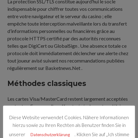
La protection SSL/TLS constitue aujourd’hui le socle
indispensable pour chiffrer toutes vos communications
entre votre navigateur et le serveur du casino ; elle
empêche toute interception malveillante lors du transfert
d’informations personnelles ou financières grâce au
protocole HTTPS certifié par des autorités reconnues
telles que DigiCert ou GlobalSign . Une absence totale ce
protocole doit immédiatement déclencher une alerte chez
tout joueur avisé suivant nos recommandations publiées
régulièrement sur Basketnews.Net .
Méthodes classiques
Les cartes Visa/MasterCard restent largement acceptées
partout en Europe ; elles offrent généralement un délai
standardisé entre 24 heures et 48 heures pour valider un
Diese Website verwendet Cookies. Nähere Informationen
dépôt tandis que les retraits peuvent prendre jusqu’à 5
hierzu sowie zu Ihren Rechten als Benutzer finden Sie in
jours ouvrés selon la banque émettrice française concernée
unserer
. Klicken Sie auf „Ich stimme
Datenschutzerklärung
– parfois accompagnés frais minimes autour de 0·90 €.