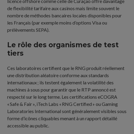
licence offshore comme celle de Curaçao offre davantage
de flexibilité tarifaire aux casinos mais limite souvent le
nombre de méthodes bancaires locales disponibles pour
les Français (par exemple moins d’options Visa ou
prélèvements SEPA).
Le rôle des organismes de test
tiers
Ces laboratoires certifient que le RNG produit réellement
une distribution aléatoire conforme aux standards
internationaux ; ils testent également la volatilité des
machines à sous pour garantir que le RTP annoncé est
respecté sur le long terme. Les certifications eCOGRA
« Safe & Fair », iTech Labs « RNG Certified » ou Gaming
Laboratories International sont généralement visibles sous
forme d’icônes cliquables menant à un rapport détaillé
accessible au public.