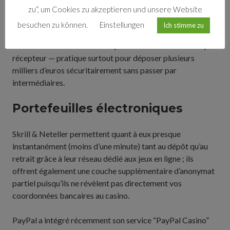
zu“, um Cookies zu akzeptieren und unsere Website
Les virements bancaires SEPA assurent quant à eux zéro
besuchen zu können.
Einstellungen
Ich stimme zu
frais supplémentaires mais demandent souvent 3‑4 jours
ouvrés avant créditation complète tant côté émetteur que
récepteur — pratique surtout pour déposer plusieurs
milliers d’euros sécuritairement sans passer par
intermédiaires.
Portefeuilles électroniques
Skrill & Neteller permettent quant à eux presque
instantanément (moins d’une minute) tant au dépôt qu’au
retrait grâce à leur réseau dédié aux jeux en ligne ; ils
offrent également une couche supplémentaire d’anonymat
partiel puisqu’ils ne révèlent pas directement vos
coordonnées bancaires au casino.
PayPal a intégré récemment son service “PayPal Casino”