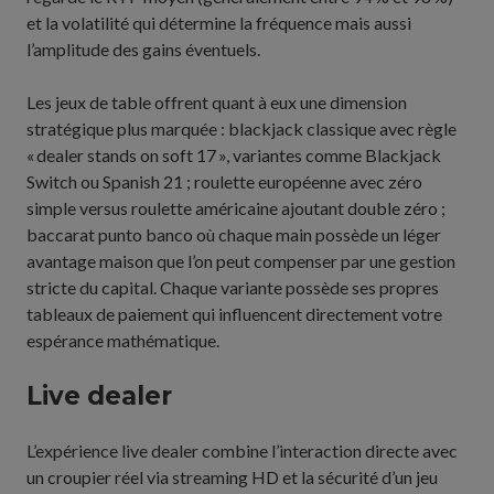
et la volatilité qui détermine la fréquence mais aussi
l’amplitude des gains éventuels.
Les jeux de table offrent quant à eux une dimension
stratégique plus marquée : blackjack classique avec règle
« dealer stands on soft 17 », variantes comme Blackjack
Switch ou Spanish 21 ; roulette européenne avec zéro
simple versus roulette américaine ajoutant double zéro ;
baccarat punto banco où chaque main possède un léger
avantage maison que l’on peut compenser par une gestion
stricte du capital. Chaque variante possède ses propres
tableaux de paiement qui influencent directement votre
espérance mathématique.​
Live dealer
L’expérience live dealer combine l’interaction directe avec
un croupier réel via streaming HD et la sécurité d’un jeu