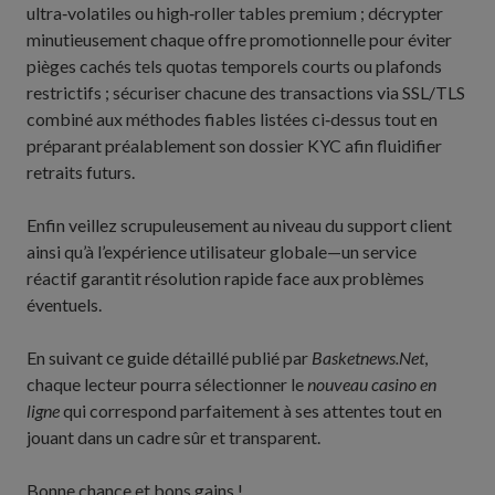
ultra‑volatiles ou high‑roller tables premium ; décrypter
minutieusement chaque offre promotionnelle pour éviter
pièges cachés tels quotas temporels courts ou plafonds
restrictifs ; sécuriser chacune des transactions via SSL/TLS
combiné aux méthodes fiables listées ci‑dessus tout en
préparant préalablement son dossier KYC afin fluidifier
retraits futurs.
Enfin veillez scrupuleusement au niveau du support client
ainsi qu’à l’expérience utilisateur globale—un service
réactif garantit résolution rapide face aux problèmes
éventuels.
En suivant ce guide détaillé publié par
Basketnews.Net
,
chaque lecteur pourra sélectionner le
nouveau casino en
ligne
qui correspond parfaitement à ses attentes tout en
jouant dans un cadre sûr et transparent.
Bonne chance et bons gains !