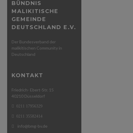
BÜNDNIS
MALIKITISCHE
GEMEINDE
DEUTSCHLAND E.V.
Der Bundesverband der
malikitischen Community in
Deutschland
KONTAKT
Friedrich- Ebert-Str. 15
40210 Düsseldorf
0211 17956329
0211 35582414
info@bmg-bv.de