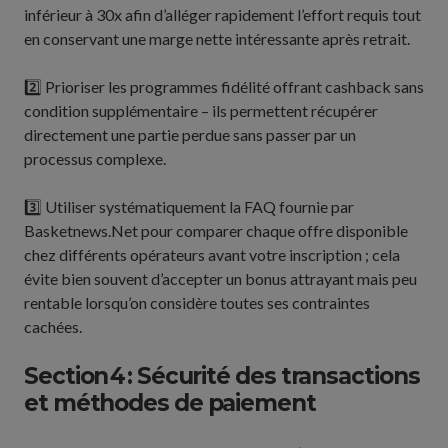
inférieur à 30x afin d’alléger rapidement l’effort requis tout
en conservant une marge nette intéressante après retrait.
2️⃣ Prioriser les programmes fidélité offrant cashback sans
condition supplémentaire – ils permettent récupérer
directement une partie perdue sans passer par un
processus complexe.
3️⃣ Utiliser systématiquement la FAQ fournie par
Basketnews.Net pour comparer chaque offre disponible
chez différents opérateurs avant votre inscription ; cela
évite bien souvent d’accepter un bonus attrayant mais peu
rentable lorsqu’on considère toutes ses contraintes
cachées.
Section 4 : Sécurité des transactions
et méthodes de paiement