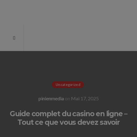
Uncategorized
pinienmedia
on
Mai 17, 2025
Guide complet du casino en ligne –
Tout ce que vous devez savoir