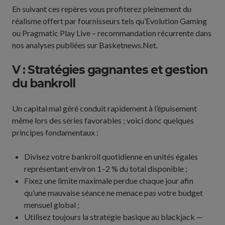
En suivant ces repères vous profiterez pleinement du
réalisme offert par fournisseurs tels qu’Evolution Gaming
ou Pragmatic Play Live – recommandation récurrente dans
nos analyses publiées sur Basketnews.Net.
V : Stratégies gagnantes et gestion
du bankroll
Un capital mal géré conduit rapidement à l’épuisement
même lors des séries favorables ; voici donc quelques
principes fondamentaux :
Divisez votre bankroll quotidienne en unités égales
représentant environ 1–2 % du total disponible ;
Fixez une limite maximale perdue chaque jour afin
qu’une mauvaise séance ne menace pas votre budget
mensuel global ;
Utilisez toujours la stratégie basique au blackjack —