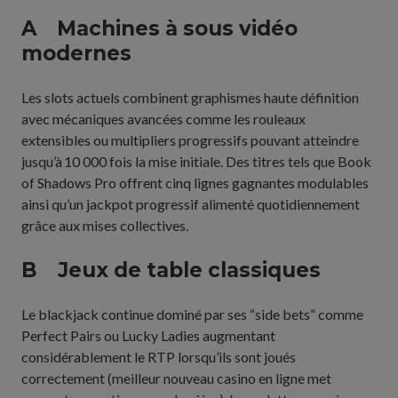
A Machines à sous vidéo
modernes
Les slots actuels combinent graphismes haute définition
avec mécaniques avancées comme les rouleaux
extensibles ou multipliers progressifs pouvant atteindre
jusqu’à 10 000 fois la mise initiale. Des titres tels que Book
of Shadows Pro offrent cinq lignes gagnantes modulables
ainsi qu’un jackpot progressif alimenté quotidiennement
grâce aux mises collectives.
B Jeux de table classiques
Le blackjack continue dominé par ses “side bets” comme
Perfect Pairs ou Lucky Ladies augmentant
considérablement le RTP lorsqu’ils sont joués
correctement (meilleur nouveau casino en ligne met