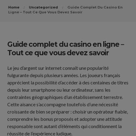
Home
Uncategorized
Guide Complet Du Casino En
Ligne – Tout Ce Que Vous Devez Savoir
Guide complet du casino en ligne –
Tout ce que vous devez savoir
Le jeu d’argent sur internet connaît une popularité
fulgurante depuis plusieurs années. Les joueurs français
apprécient la possibilité d’accéder à des centaines de titres
depuis leur smartphone ou leur ordinateur, sans les
contraintes géographiques d’un établissement terrestre.
Cette aisance s’accompagne toutefois d’une nécessité
croissante de bien se préparer : choisir un opérateur fiable,
comprendre les bonus proposés et adopter une attitude
responsable sont autant d’éléments qui conditionnent la
réussite de l’expérience ludique.