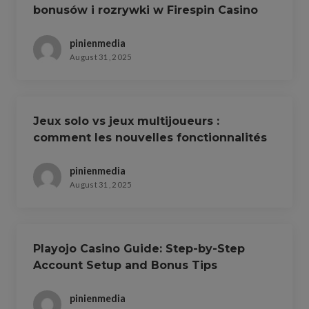
bonusów i rozrywki w Firespin Casino
pinienmedia
August 31, 2025
Jeux solo vs jeux multijoueurs :
comment les nouvelles fonctionnalités
sociales transforment l’expérience du
Live Casino en 2024, créent des
pinienmedia
August 31, 2025
environnements interactifs dynamiques
et redéfinissent la façon dont les
joueurs interagissent avec le croupier et
leurs pairs
Playojo Casino Guide: Step-by-Step
Account Setup and Bonus Tips
pinienmedia