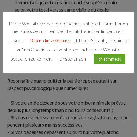
mémoriser quand demander carte supplémentaire
selon votre total versus carte visible du dealer
augmente légèrement vos chances (+0·5 %) .
Diese Website verwendet Cookies. Nähere Informationen
Pour la roulette européenne on recommande parfois une
hierzu sowie zu Ihren Rechten als Benutzer finden Sie in
variante allégée du système Martingale où après deux
unserer
. Klicken Sie auf „Ich stimme
Datenschutzerklärung
pertes consécutives on revient simplement à la mise initiale
zu“, um Cookies zu akzeptieren und unsere Website
plutôt qu’à doubler indéfiniment — cela limite fortement
les risques financiers tout en conservant opportunités
besuchen zu können.
Einstellungen
Ich stimme zu
modestes lors des séquences gagnantes.
Reconnaître quand quitter la partie repose autant sur
l’aspect psychologique que numérique :
– Si votre solde descend sous votre mise minimale prévue
depuis plus longtemps than cinq tours consécutifs ;
– Si vous ressentez anxiété accrue voire agitation physique
pendant plusieurs mains successives ;
– Si vos dépenses dépassent aujourd’hui votre plafond