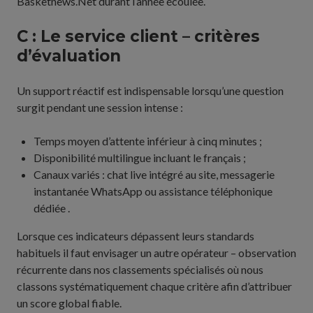
Basketnews.Net durant l’année écoulée.
C : Le service client – critères
d’évaluation
Un support réactif est indispensable lorsqu’une question
surgit pendant une session intense :
Temps moyen d’attente inférieur à cinq minutes ;
Disponibilité multilingue incluant le français ;
Canaux variés : chat live intégré au site, messagerie
instantanée WhatsApp ou assistance téléphonique
dédiée .
Lorsque ces indicateurs dépassent leurs standards
habituels il faut envisager un autre opérateur – observation
récurrente dans nos classements spécialisés où nous
classons systématiquement chaque critère afin d’attribuer
un score global fiable.