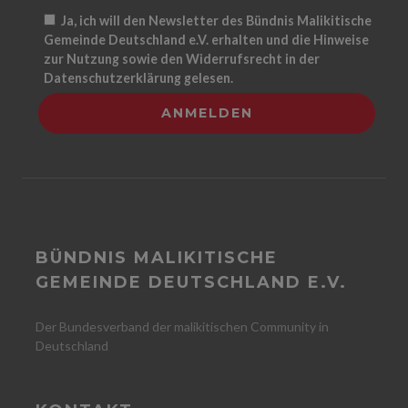
Ja, ich will den Newsletter des Bündnis Malikitische
Gemeinde Deutschland e.V. erhalten und die Hinweise
zur Nutzung sowie den Widerrufsrecht in der
Datenschutzerklärung gelesen.
BÜNDNIS MALIKITISCHE
GEMEINDE DEUTSCHLAND E.V.
Der Bundesverband der malikitischen Community in
Deutschland