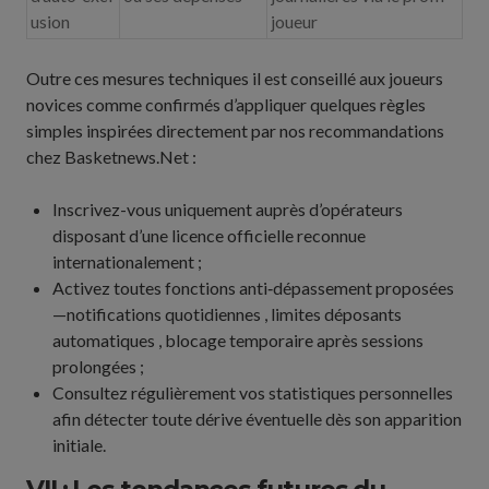
usion
joueur
Outre ces mesures techniques il est conseillé aux joueurs
novices comme confirmés d’appliquer quelques règles
simples inspirées directement par nos recommandations
chez Basketnews.Net :
Inscrivez-vous uniquement auprès d’opérateurs
disposant d’une licence officielle reconnue
internationalement ;
Activez toutes fonctions anti‑dépassement proposées
—notifications quotidiennes , limites déposants
automatiques , blocage temporaire après sessions
prolongées ;
Consultez régulièrement vos statistiques personnelles
afin détecter toute dérive éventuelle dès son apparition
initiale.