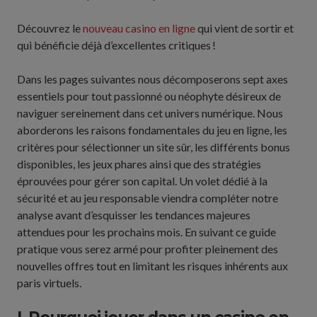
Découvrez le
nouveau casino en ligne
qui vient de sortir et
qui bénéficie déjà d’excellentes critiques !
Dans les pages suivantes nous décomposerons sept axes
essentiels pour tout passionné ou néophyte désireux de
naviguer sereinement dans cet univers numérique. Nous
aborderons les raisons fondamentales du jeu en ligne, les
critères pour sélectionner un site sûr, les différents bonus
disponibles, les jeux phares ainsi que des stratégies
éprouvées pour gérer son capital. Un volet dédié à la
sécurité et au jeu responsable viendra compléter notre
analyse avant d’esquisser les tendances majeures
attendues pour les prochains mois. En suivant ce guide
pratique vous serez armé pour profiter pleinement des
nouvelles offres tout en limitant les risques inhérents aux
paris virtuels.