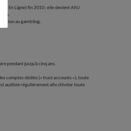
eux En Ligne) fin 2010 ; elle devient ANJ
ques.
ddiction au gambling.
ire pendant jusqu’à cinq ans.
es comptes dédiés (« trust accounts »), toute
st auditée régulièrement afin d’éviter toute