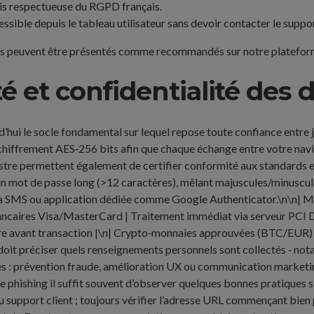
s respectueuse du RGPD français.
essible depuis le tableau utilisateur sans devoir contacter le suppor
ères peuvent être présentés comme recommandés sur notre platefo
té et confidentialité des
’hui le socle fondamental sur lequel repose toute confiance entre j
chiffrement AES‑256 bits afin que chaque échange entre votre naviga
estre permettent également de certifier conformité aux standard
n mot de passe long (>12 caractères), mêlant majuscules/minuscu
via SMS ou application dédiée comme Google Authenticator.\n\n| M
 Visa/MasterCard | Traitement immédiat via serveur PCI DSS c
aire avant transaction |\n| Crypto‑monnaies approuvées (BTC/EUR)
é doit préciser quels renseignements personnels sont collectés ‑ 
ibles : prévention fraude, amélioration UX ou communication marke
phishing il suffit souvent d’observer quelques bonnes pratiques si
u support client ; toujours vérifier l’adresse URL commençant bien p