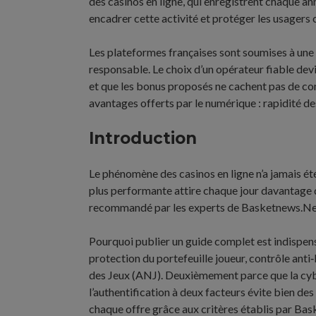
des casinos en ligne, qui enregistrent chaque an
encadrer cette activité et protéger les usagers 
Les plateformes françaises sont soumises à une lé
responsable. Le choix d’un opérateur fiable devien
et que les bonus proposés ne cachent pas de con
avantages offerts par le numérique : rapidité de
Introduction
Le phénomène des casinos en ligne n’a jamais ét
plus performante attire chaque jour davantage d
recommandé par les experts de Basketnews.Net p
Pourquoi publier un guide complet est indispen
protection du portefeuille joueur, contrôle anti
des Jeux (ANJ). Deuxièmement parce que la cybe
l’authentification à deux facteurs évite bien d
chaque offre grâce aux critères établis par Bas