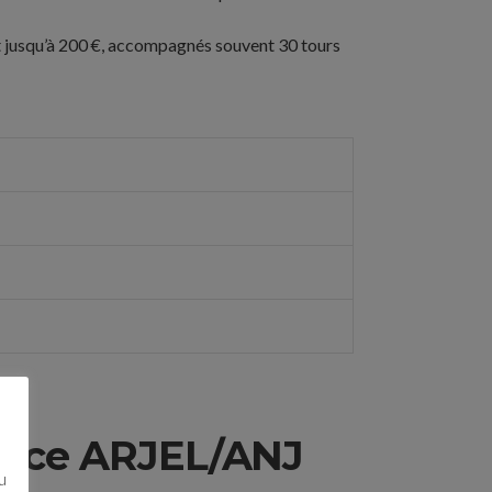
t jusqu’à 200 €, accompagnés souvent 30 tours
icence ARJEL/ANJ
u