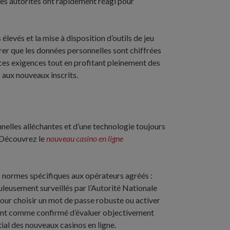
 les autorités ont rapidement réagi pour
élevés et la mise à disposition d’outils de jeu
surer que les données personnelles sont chiffrées
 ces exigences tout en profitant pleinement des
 aux nouveaux inscrits.
nelles alléchantes et d’une technologie toujours
. Découvrez le
nouveau casino en ligne
s normes spécifiques aux opérateurs agréés :
uleusement surveillés par l’Autorité Nationale
ur choisir un mot de passe robuste ou activer
butant comme confirmé d’évaluer objectivement
ial des nouveaux casinos en ligne.