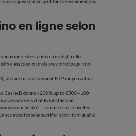
 vos risques tout en profitant sereinement des
ino en ligne selon
s bonus modestes tandis qu’un high‑roller
isifs classés selon trois axes principaux:\n\n-
ah
) offrant respectivement RTP moyen autour
s vs CasinoB donne +200 % up to €500 +100
 accessible via chat live instantané
consommateur éclairé —comme ceux consultés
ses attentes sans sacrifier sécurité ni qualité