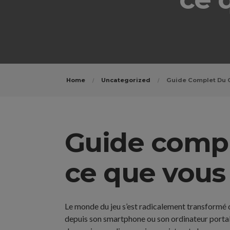
Home
Uncategorized
Guide Complet Du C
Guide compl
ce que vous
Le monde du jeu s’est radicalement transformé de
depuis son smartphone ou son ordinateur portabl