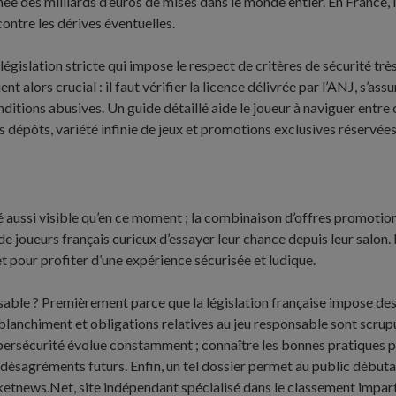
née des milliards d’euros de mises dans le monde entier. En France,
contre les dérives éventuelles.
gislation stricte qui impose le respect de critères de sécurité très 
t alors crucial : il faut vérifier la licence délivrée par l’ANJ, s’as
ditions abusives. Un guide détaillé aide le joueur à naviguer entre
s dépôts, variété infinie de jeux et promotions exclusives réservées
é aussi visible qu’en ce moment ; la combinaison d’offres promotion
e joueurs français curieux d’essayer leur chance depuis leur salon
our profiter d’une expérience sécurisée et ludique.
sable ? Premièrement parce que la législation française impose de
‑blanchiment et obligations relatives au jeu responsable sont scrup
rsécurité évolue constamment ; connaître les bonnes pratiques po
es désagréments futurs. Enfin, un tel dossier permet au public dé
ketnews.Net, site indépendant spécialisé dans le classement impart