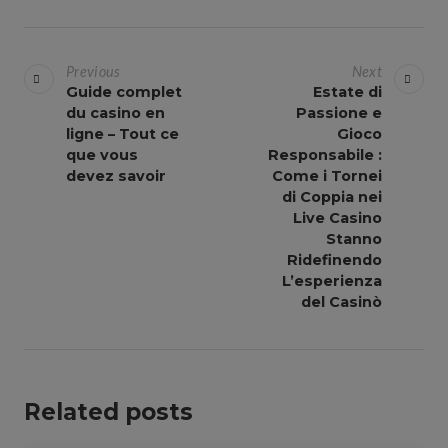
B
e
Previous
Next
i
Guide complet
Estate di
du casino en
Passione e
t
ligne – Tout ce
Gioco
r
que vous
Responsabile :
a
devez savoir
Come i Tornei
g
di Coppia nei
Live Casino
s
Stanno
-
Ridefinendo
N
L’esperienza
del Casinò
a
v
i
g
Related posts
a
t