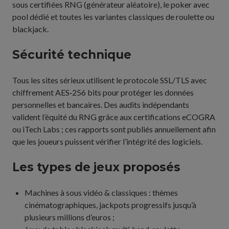
sous certifiées RNG (générateur aléatoire), le poker avec
pool dédié et toutes les variantes classiques de roulette ou
blackjack.
Sécurité technique
Tous les sites sérieux utilisent le protocole SSL/TLS avec
chiffrement AES‑256 bits pour protéger les données
personnelles et bancaires. Des audits indépendants
valident l’équité du RNG grâce aux certifications eCOGRA
ou iTech Labs ; ces rapports sont publiés annuellement afin
que les joueurs puissent vérifier l’intégrité des logiciels.
Les types de jeux proposés
Machines à sous vidéo & classiques : thèmes
cinématographiques, jackpots progressifs jusqu’à
plusieurs millions d’euros ;