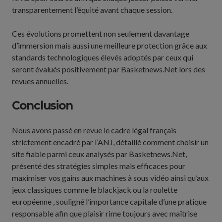
transparentement l’équité avant chaque session.
Ces évolutions promettent non seulement davantage
d’immersion mais aussi une meilleure protection grâce aux
standards technologiques élevés adoptés par ceux qui
seront évalués positivement par Basketnews.Net lors des
revues annuelles.
Conclusion
Nous avons passé en revue le cadre légal français
strictement encadré par l’ANJ, détaillé comment choisir un
site fiable parmi ceux analysés par Basketnews.Net,
présenté des stratégies simples mais efficaces pour
maximiser vos gains aux machines à sous vidéo ainsi qu’aux
jeux classiques comme le blackjack ou la roulette
européenne , souligné l’importance capitale d’une pratique
responsable afin que plaisir rime toujours avec maîtrise