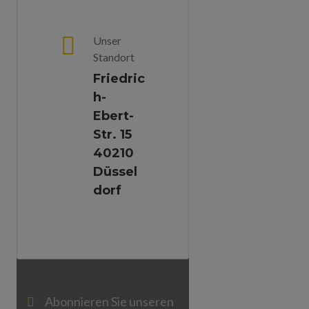
Unser
Standort
Friedric
H-
Ebert-
Str. 15
40210
Düssel
Dorf
Abonnieren Sie unseren