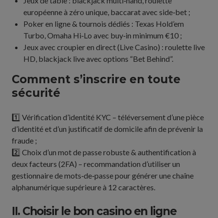
Jeux de table : blackjack multi‑hand, roulette
européenne à zéro unique, baccarat avec side‑bet ;
Poker en ligne & tournois dédiés : Texas Hold’em
Turbo, Omaha Hi‑Lo avec buy‑in minimum €10 ;
Jeux avec croupier en direct (Live Casino) : roulette live
HD, blackjack live avec options “Bet Behind”.
Comment s’inscrire en toute
sécurité
1️⃣ Vérification d’identité KYC – téléversement d’une pièce
d’identité et d’un justificatif de domicile afin de prévenir la
fraude ;
2️⃣ Choix d’un mot de passe robuste & authentification à
deux facteurs (2FA) – recommandation d’utiliser un
gestionnaire de mots‑de‑passe pour générer une chaîne
alphanumérique supérieure à 12 caractères.
II. Choisir le bon casino en ligne