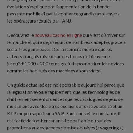
évolution s’explique par l’augmentation de la bande
passante mobile et par la confiance grandissante envers
les opérateurs régulés par l’ANJ.
Découvrez le
nouveau casino en ligne
qui vient d’arriver sur
le marché et qui a déjà séduit de nombreux adeptes grâce à
ses offres généreuses ! Ce lancement montre que les
acteurs français misent sur des bonus de bienvenue
jusqu’à €1 000 + 200 tours gratuits pour attirer les novices
comme les habitués des machines à sous vidéo.
Un guide actualisé est indispensable aujourd’hui parce que
la législation évolue rapidement, que les technologies de
chiffrement se renforcent et que les catalogues de jeux se
multiplient avec des titres exclusifs à forte volatilité et un
RTP moyen supérieur à 96 %. Sans une veille constante, il
est facile de tomber sur un site peu fiable ou sur des
promotions aux exigences de mise abusives (« wagering »).