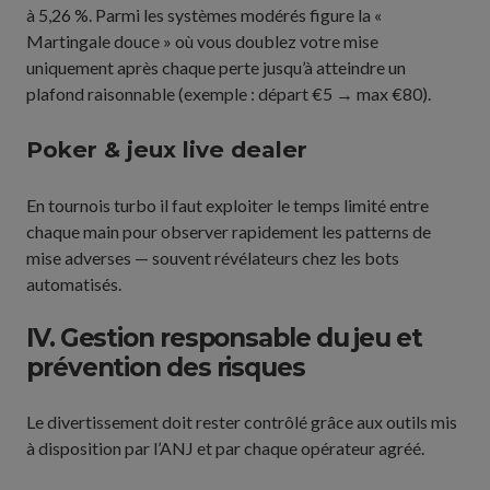
à 5,26 %. Parmi les systèmes modérés figure la «
Martingale douce » où vous doublez votre mise
uniquement après chaque perte jusqu’à atteindre un
plafond raisonnable (exemple : départ €5 → max €80).
Poker & jeux live dealer
En tournois turbo il faut exploiter le temps limité entre
chaque main pour observer rapidement les patterns de
mise adverses — souvent révélateurs chez les bots
automatisés.
IV. Gestion responsable du jeu et
prévention des risques
Le divertissement doit rester contrôlé grâce aux outils mis
à disposition par l’ANJ et par chaque opérateur agréé.