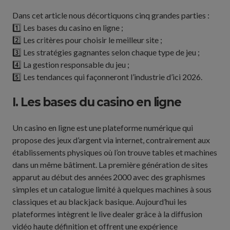
Dans cet article nous décortiquons cinq grandes parties :
1️⃣ Les bases du casino en ligne ;
2️⃣ Les critères pour choisir le meilleur site ;
3️⃣ Les stratégies gagnantes selon chaque type de jeu ;
4️⃣ La gestion responsable du jeu ;
5️⃣ Les tendances qui façonneront l’industrie d’ici 2026.
I. Les bases du casino en ligne
Un casino en ligne est une plateforme numérique qui
propose des jeux d’argent via internet, contrairement aux
établissements physiques où l’on trouve tables et machines
dans un même bâtiment. La première génération de sites
apparut au début des années 2000 avec des graphismes
simples et un catalogue limité à quelques machines à sous
classiques et au blackjack basique. Aujourd’hui les
plateformes intègrent le live dealer grâce à la diffusion
vidéo haute définition et offrent une expérience