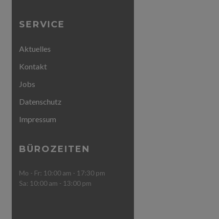
SERVICE
Aktuelles
Kontakt
Jobs
Datenschutz
Impressum
BÜROZEITEN
Mo - Fr: 10:00 am - 17:30 pm
Sa: 10:00 am - 13:00 pm