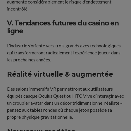
augmente considérablement le risque d’endettement
incontrôlé.
V. Tendances futures du casino en
ligne
L’industrie s’oriente vers trois grands axes technologiques
qui transformeront radicalement l’expérience joueur dans
les prochaines années.
Réalité virtuelle & augmentée
Des salons immersifs VR permettront aux utilisateurs
équipés casque Oculus Quest ou HTC Vive d’interagir avec
un croupier avatar dans un décor tridimensionnel réaliste –
pensez aux tables rondes où chaque jeton possède sa
propre physique gravitationnelle.