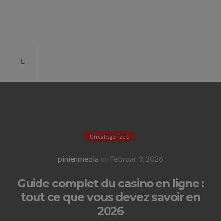
Uncategorized
pinienmedia
on
Februar 9, 2026
Guide complet du casino en ligne :
tout ce que vous devez savoir en
2026