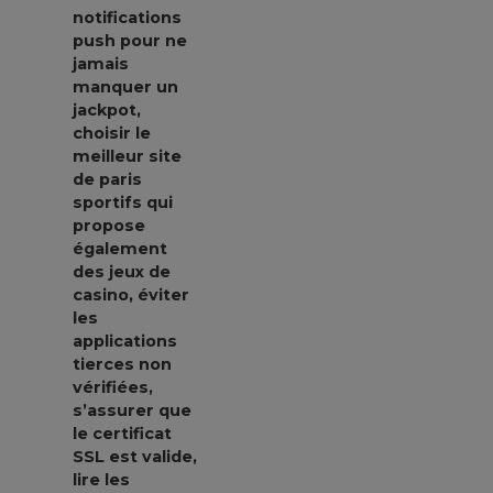
notifications
push pour ne
jamais
manquer un
jackpot,
choisir le
meilleur site
de paris
sportifs qui
propose
également
des jeux de
casino, éviter
les
applications
tierces non
vérifiées,
s’assurer que
le certificat
SSL est valide,
lire les