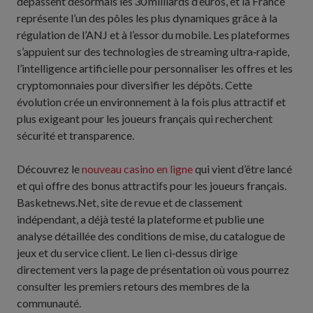
dépassent désormais les 30 milliards d’euros, et la France
représente l’un des pôles les plus dynamiques grâce à la
régulation de l’ANJ et à l’essor du mobile. Les plateformes
s’appuient sur des technologies de streaming ultra‑rapide,
l’intelligence artificielle pour personnaliser les offres et les
cryptomonnaies pour diversifier les dépôts. Cette
évolution crée un environnement à la fois plus attractif et
plus exigeant pour les joueurs français qui recherchent
sécurité et transparence.
Découvrez le
nouveau casino en ligne
qui vient d’être lancé
et qui offre des bonus attractifs pour les joueurs français.
Basketnews.Net, site de revue et de classement
indépendant, a déjà testé la plateforme et publie une
analyse détaillée des conditions de mise, du catalogue de
jeux et du service client. Le lien ci‑dessus dirige
directement vers la page de présentation où vous pourrez
consulter les premiers retours des membres de la
communauté.