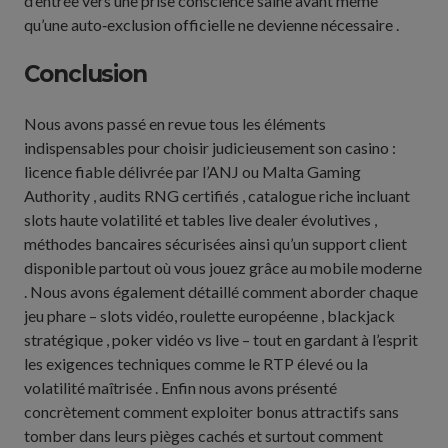
d’entrée vers une prise conscience saine avant même
qu’une auto‑exclusion officielle ne devienne nécessaire .
Conclusion
Nous avons passé en revue tous les éléments
indispensables pour choisir judicieusement son casino :
licence fiable délivrée par l’ANJ ou Malta Gaming
Authority , audits RNG certifiés , catalogue riche incluant
slots haute volatilité et tables live dealer évolutives ,
méthodes bancaires sécurisées ainsi qu’un support client
disponible partout où vous jouez grâce au mobile moderne
. Nous avons également détaillé comment aborder chaque
jeu phare – slots vidéo, roulette européenne , blackjack
stratégique , poker vidéo vs live – tout en gardant à l’esprit
les exigences techniques comme le RTP élevé ou la
volatilité maîtrisée . Enfin nous avons présenté
concrètement comment exploiter bonus attractifs sans
tomber dans leurs pièges cachés et surtout comment