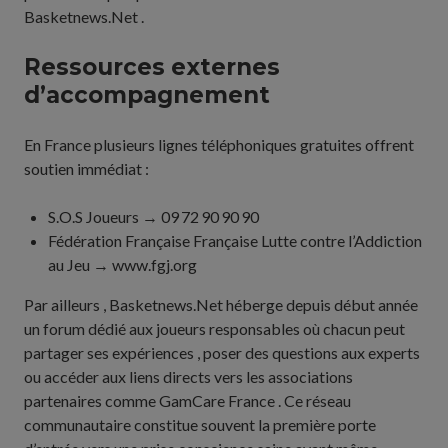
Basketnews.Net .
Ressources externes
d’accompagnement
En France plusieurs lignes téléphoniques gratuites offrent
soutien immédiat :
S.O.S Joueurs → 09 72 90 90 90
Fédération Française Française Lutte contre l’Addiction
au Jeu → www.fgj.org
Par ailleurs , Basketnews.Net héberge depuis début année
un forum dédié aux joueurs responsables où chacun peut
partager ses expériences , poser des questions aux experts
ou accéder aux liens directs vers les associations
partenaires comme GamCare France . Ce réseau
communautaire constitue souvent la première porte