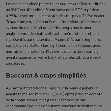
Les machines vidéo poker telles que
Jacks or Better
utilisent
un RNG certifié ; elles offrent souvent un RTP supérieur
à 99 % lorsqu’on suit une stratégie « full pay ». En live dealer
Texas Hold’em, le facteur humain intervient : observez le
rythme du croupier et utilisez les temps morts pour
analyser vos adversaires virtuels – même si ceux-ci sont
représentés par des avatars IA contrôlés par le logiciel du
casino live Evolution Gaming. Commencez toujours avec
une mise minimale afin d’évaluer la qualité du streaming
avant d’augmenter votre bankroll sur des tables à enjeux
plus élevés.
Baccarat & craps simplifiés
Au baccarat traditionnel, miser sur la banque génère un
avantage maison minime (~1,06 %) après prise en compte
de la commission sur les gains ; c’est donc le pari
recommandé pour les débutants soucieux de limiter leurs