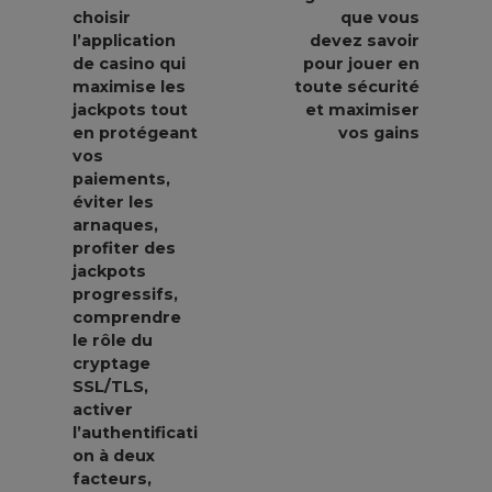
r
choisir
que vous
a
l’application
devez savoir
g
de casino qui
pour jouer en
maximise les
toute sécurité
s
jackpots tout
et maximiser
-
en protégeant
vos gains
N
vos
paiements,
a
éviter les
v
arnaques,
i
profiter des
g
jackpots
progressifs,
a
comprendre
t
le rôle du
i
cryptage
SSL/TLS,
o
activer
n
l’authentificati
on à deux
facteurs,