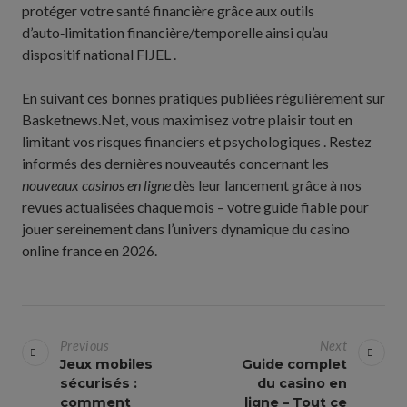
protéger votre santé financière grâce aux outils
d’auto‑limitation financière/temporelle ainsi qu’au
dispositif national FIJEL .
En suivant ces bonnes pratiques publiées régulièrement sur
Basketnews.Net, vous maximisez votre plaisir tout en
limitant vos risques financiers et psychologiques . Restez
informés des dernières nouveautés concernant les
nouveaux casinos en ligne
dès leur lancement grâce à nos
revues actualisées chaque mois – votre guide fiable pour
jouer sereinement dans l’univers dynamique du casino
online france en 2026.​
B
e
Previous
Next
i
Jeux mobiles
Guide complet
sécurisés :
du casino en
t
comment
ligne – Tout ce