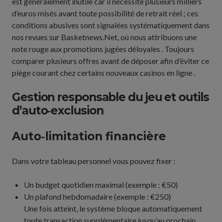
est généralement inutile car il nécessite plusieurs milliers
d’euros misés avant toute possibilité de retrait réel ; ces
conditions abusives sont signalées systématiquement dans
nos revues sur Basketnews.Net, où nous attribuons une
note rouge aux promotions jugées déloyales . Toujours
comparer plusieurs offres avant de déposer afin d’éviter ce
piège courant chez certains nouveaux casinos en ligne .
Gestion responsable du jeu et outils
d’auto‑exclusion
Auto‑limitation financière
Dans votre tableau personnel vous pouvez fixer :
Un budget quotidien maximal (exemple : €50)
Un plafond hebdomadaire (exemple : €250)
Une fois atteint, le système bloque automatiquement
toute transaction supplémentaire jusqu’au prochain