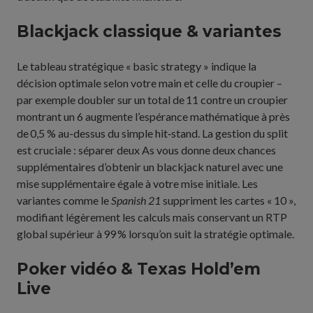
Blackjack classique & variantes
Le tableau stratégique « basic strategy » indique la
décision optimale selon votre main et celle du croupier –
par exemple doubler sur un total de 11 contre un croupier
montrant un 6 augmente l’espérance mathématique à près
de 0,5 % au-dessus du simple hit‑stand. La gestion du split
est cruciale : séparer deux As vous donne deux chances
supplémentaires d’obtenir un blackjack naturel avec une
mise supplémentaire égale à votre mise initiale. Les
variantes comme le
Spanish 21
suppriment les cartes « 10 »,
modifiant légèrement les calculs mais conservant un RTP
global supérieur à 99 % lorsqu’on suit la stratégie optimale.
Poker vidéo & Texas Hold’em
Live