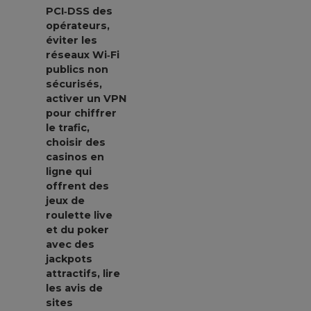
PCI‑DSS des
opérateurs,
éviter les
réseaux Wi‑Fi
publics non
sécurisés,
activer un VPN
pour chiffrer
le trafic,
choisir des
casinos en
ligne qui
offrent des
jeux de
roulette live
et du poker
avec des
jackpots
attractifs, lire
les avis de
sites