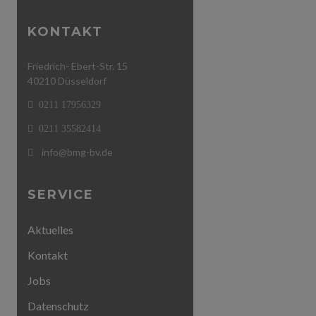
KONTAKT
Friedrich- Ebert-Str. 15
40210 Düsseldorf
0211 17956329
0211 35582414
info@bmg-bv.de
SERVICE
Aktuelles
Kontakt
Jobs
Datenschutz