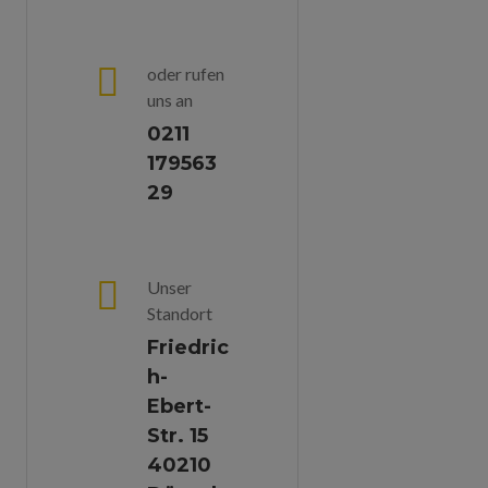
oder rufen
uns an
0211
179563
29
Unser
Standort
Friedric
H-
Ebert-
Str. 15
40210