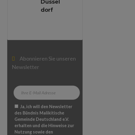
Düssel
Dorf
Abonnieren Sie unseren
Newsletter
Ja, ich will den Newsletter
des Bündnis Malikitische
Gemeinde Deutschland e.V.
erhalten und die Hinweise zur
Nutzung sowie den