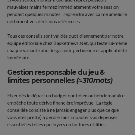
mauvaises mains fermez immédiatement votre session
pendant quelques minutes ; reprendre avec calme améliore
nettement vos décisions ultérieures.
Tous ces conseils sont validés quotidiennement par notre
équipe éditoriale chez Basketnews.Net, qui teste lui‑même
chaque variante afin de garantir pertinence et applicabilité
immédiate.
Gestion responsable du jeu &
limites personnelles
(≈ 310 mots)
Fixer dès le départ un budget quotidien ou hebdomadaire
empêche toute dérive financière imprévue. La règle
conseillée consiste à ne jamais engager plus que ce que
vous êtes prêt(e) à perdre sans impacter vos dépenses
essentielles telles que loyers ou factures utilities.