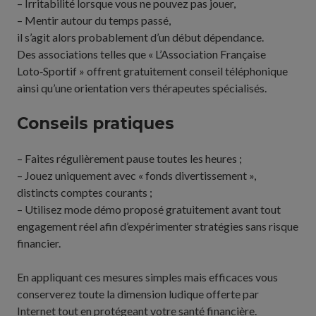
– Irritabilité lorsque vous ne pouvez pas jouer,
– Mentir autour du temps passé,
il s’agit alors probablement d’un début dépendance.
Des associations telles que « L’Association Française
Loto‑Sportif » offrent gratuitement conseil téléphonique
ainsi qu’une orientation vers thérapeutes spécialisés.
Conseils pratiques
– Faites régulièrement pause toutes les heures ;
– Jouez uniquement avec « fonds divertissement »,
distincts comptes courants ;
– Utilisez mode démo proposé gratuitement avant tout
engagement réel afin d’expérimenter stratégies sans risque
financier.
En appliquant ces mesures simples mais efficaces vous
conserverez toute la dimension ludique offerte par
Internet tout en protégeant votre santé financière.