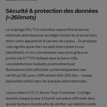
Sécurité & protection des données
(≈ 260 mots)
Le cryptage SSL/TLS constitue aujourd’hui la norme
minimale attendue pour protéger toutes les transactions
entre votre appareil et le serveur du casino… En pratique
cela signifie qu’un tiers ne peut intercepter ni vos
identifiants ni vos coordonnées bancaires grâce au
protocole HTTPS indiqué dans la barre URL.
Les plateformes évaluées positivement par
Basketnews.Net affichent systématiquement leur
certificat SSL avec chiffrement AES‑256 bits – niveau
équivalent utilisé dans les banques internationales.
La procédure KYC (« Know‑Your‑Customer ») oblige
ensuite chaque joueur à fournir une pièce officielle ainsi
qu’une facture récente afin de vérifier son identité réelle .