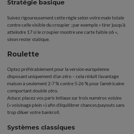
Stratégie basique
Suivez rigoureusement cette règle selon votre main totale
contre celle visible du croupier ; par exemple « tirer jusqu’à
atteindre 17 si le croupier montre une carte faible ≤6 »,
sinon rester statique.
Roulette
Optez préférablement pour la version européenne
disposant uniquement d’un zéro – cela réduit l’avantage
maison à seulement 2·7 % contre 5·26 % pour l’américaine
comportant double zéro.
Astuce
: placez vos paris initiaux sur trois numéros voisins
(« voisinage plein ») afin d’équilibrer chances/payouts sans
trop diluer votre bankroll.
Systèmes classiques