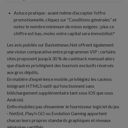
Astuce pratique : avant même d’accepter l’offre
promotionnelle, cliquez sur “Conditions générales” et
notez le nombre minimum de mises exigées ; plus ce
chiffre est bas, moins votre capital sera immobilisé.*
Les avis publiés sur Basketnews.Net offrent également
une vision comparative entre programmes VIP : certains
sites proposent jusqu’à 30 % de cashback mensuel alors
que d’autres privilégient des tournois exclusifs réservés
aux gros dépôts.
En matière d’expérience mobile, privilégiez les casinos
intégrant HTML5 natif qui fonctionnent sans
téléchargement supplémentaire tant sous iOS que sous
Android.
Enfin n’oubliez pas d’examiner le fournisseur logiciel du jeu
‑ NetEnt, Play’n GO ou Evolution Gaming apportent
chacun leurs propres standards graphiques et niveaux
aléatoires certifiés.