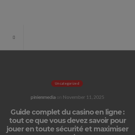
Uncategorized
pinienmedia
on
November 11, 2025
Guide complet du casino en ligne :
tout ce que vous devez savoir pour
jouer en toute sécurité et maximiser