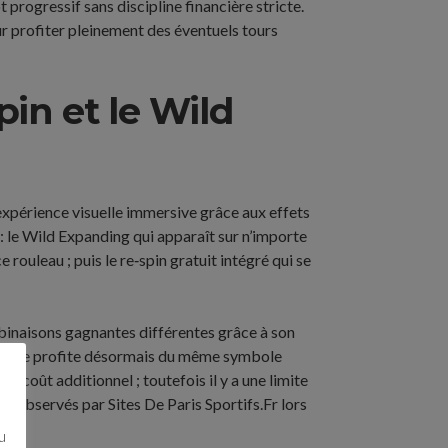
 progressif sans discipline financière stricte.
r profiter pleinement des éventuels tours
spin et le Wild
 expérience visuelle immersive grâce aux effets
le Wild Expanding qui apparaît sur n’importe
ouleau ; puis le re‑spin gratuit intégré qui se
mbinaisons gagnantes différentes grâce à son
active profite désormais du même symbole
s coût additionnel ; toutefois il y a une limite
ls observés par Sites De Paris Sportifs.Fr lors
u