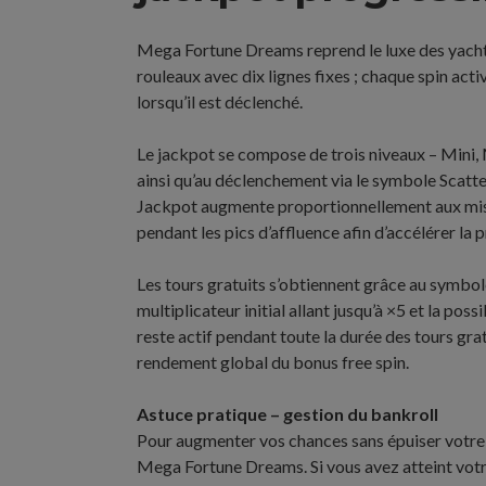
Mega Fortune Dreams reprend le luxe des yachts e
rouleaux avec dix lignes fixes ; chaque spin acti
lorsqu’il est déclenché.
Le jackpot se compose de trois niveaux – Mini, 
ainsi qu’au déclenchement via le symbole Scatte
Jackpot augmente proportionnellement aux mises 
pendant les pics d’affluence afin d’accélérer la 
Les tours gratuits s’obtiennent grâce au symbole
multiplicateur initial allant jusqu’à ×5 et la po
reste actif pendant toute la durée des tours gra
rendement global du bonus free spin.
Astuce pratique – gestion du bankroll
Pour augmenter vos chances sans épuiser votre 
Mega Fortune Dreams. Si vous avez atteint votre