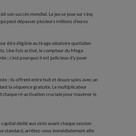
ait son succès mondial. Le jeu se joue sur cinq
 qui peut dépasser plusieurs millions d’euros
r être éligible au tirage aléatoire quotidien
nts. Une fois activé, le compteur du Mega
; c’est pourquoi il est judicieux d’y jouer
e ; ils offrent entre huit et douze spins avec un
dant la séquence gratuite. Le multiplicateur
nd chaque ré‑activation cruciale pour maximer le
capital dédié aux slots avant chaque session
mise standard, arrêtez-vous immédiatement afin