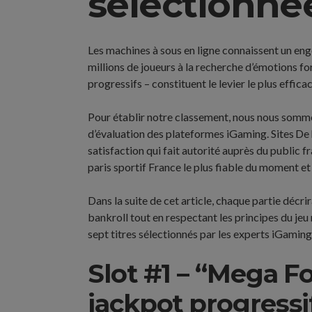
sélectionné
Les machines à sous en ligne connaissent un eng
millions de joueurs à la recherche d’émotions for
progressifs – constituent le levier le plus eff
Pour établir notre classement, nous nous somme
d’évaluation des plateformes iGaming. Sites De P
satisfaction qui fait autorité auprès du public 
paris sportif France le plus fiable du moment et 
Dans la suite de cet article, chaque partie déc
bankroll tout en respectant les principes du je
sept titres sélectionnés par les experts iGaming 
Slot #1 – “Mega 
jackpot progressif