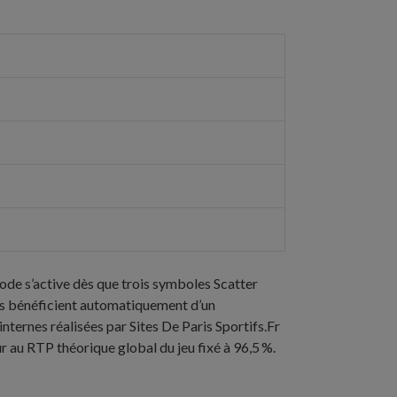
de s’active dès que trois symboles Scatter
ains bénéficient automatiquement d’un
nternes réalisées par Sites De Paris Sportifs.Fr
au RTP théorique global du jeu fixé à 96,5 %.​