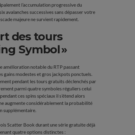
cipalement l’accumulation progressive du
 six avalanches successives sans dépasser votre
ascade majeure ne survient rapidement.
rt des tours
ing Symbol »
ne amélioration notable du RTP passant
es gains modestes et gros jackpots ponctuels.​
ment pendant les tours gratuits déclenchés par
oirement parmi quatre symboles réguliers celui
pendant ces spins spéciaux il s’étend alors
isme augmente considérablement la probabilité
n supplémentaire.​
ois Scatter Book durant une série gratuite déjà
nant quatre options distinctes :