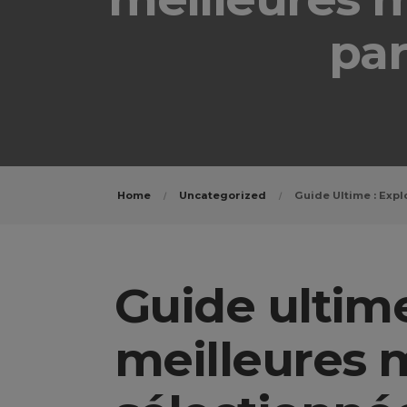
par
Home
Uncategorized
Guide Ultime : Exp
Guide ultime
meilleures 