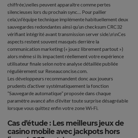
chiffrée,\nelles peuvent apparaître comme pertes
silencieuses lors du prochain sync… Pour pallier
cela,\nl’équipe technique implémente habituellement deux
sauvegardes redondantes ainsi qu’un checksum CRC32
vérifiant intégrité avant transmission server side.\n\nCes
aspects restent souvent masqués derrière la
communication marketing (« jouez librement partout »)
alors même si ils impactent réellement votre expérience
utilisateur finale selon notre analyse détaillée publiée
régulièrement sur Reseauconcise.com.
Les développeurs recommandent donc aux joueurs
prudents d’activer systématiquement la fonction
“Sauvegarde automatique” proposée dans chaque
paramètre avancé afin d’éviter toute surprise désagréable
lorsque vous quittez enfin votre zone Wi‑Fi.
Cas d’étude : Les meilleurs jeux de
casino mobile avec jackpots hors