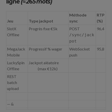
ligne
(≈ 265 mots)
Méthode
RTP
Jeu
Type jackpot
sync
(%)
SlotX
Progrès fixe €5k
POST
96,4
Offline
/sync/jack
pot
MegaJack
Progressif % wager
WebSocket
95,8
Mobile
push
LuckySpin
Jackpot aléatoire
Offline
(max €12k)
REST
batch
upload
— &