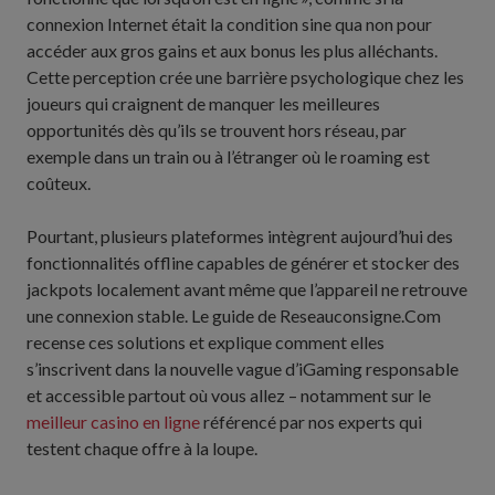
connexion Internet était la condition sine qua non pour
accéder aux gros gains et aux bonus les plus alléchants.
Cette perception crée une barrière psychologique chez les
joueurs qui craignent de manquer les meilleures
opportunités dès qu’ils se trouvent hors réseau, par
exemple dans un train ou à l’étranger où le roaming est
coûteux.
Pourtant, plusieurs plateformes intègrent aujourd’hui des
fonctionnalités offline capables de générer et stocker des
jackpots localement avant même que l’appareil ne retrouve
une connexion stable. Le guide de Reseauconsigne.Com
recense ces solutions et explique comment elles
s’inscrivent dans la nouvelle vague d’iGaming responsable
et accessible partout où vous allez – notamment sur le
meilleur casino en ligne
référencé par nos experts qui
testent chaque offre à la loupe.