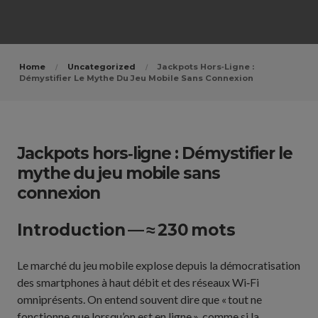
Home
Uncategorized
Jackpots Hors‑ligne :
Démystifier Le Mythe Du Jeu Mobile Sans Connexion
Jackpots hors‑ligne : Démystifier le
mythe du jeu mobile sans
connexion
Introduction — ≈ 230 mots
Le marché du jeu mobile explose depuis la démocratisation
des smartphones à haut débit et des réseaux Wi‑Fi
omniprésents. On entend souvent dire que « tout ne
fonctionne que lorsqu’on est en ligne », comme si la