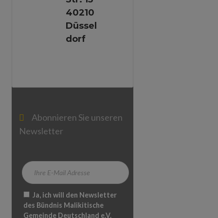
40210
Düssel
Dorf
Abonnieren Sie unseren
Newsletter
Ja, ich will den Newsletter
des Bündnis Malikitische
Gemeinde Deutschland e.V.