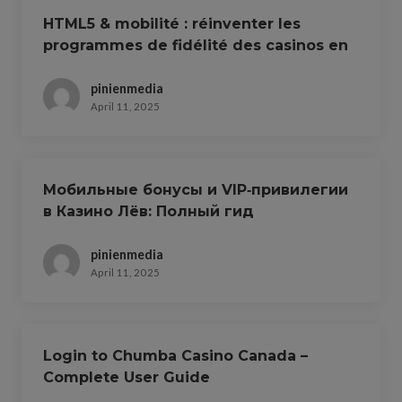
HTML5 & mobilité : réinventer les
programmes de fidélité des casinos en
ligne pour le Nouvel An
pinienmedia
April 11, 2025
Мобильные бонусы и VIP‑привилегии
в Казино Лёв: Полный гид
pinienmedia
April 11, 2025
Login to Chumba Casino Canada –
Complete User Guide