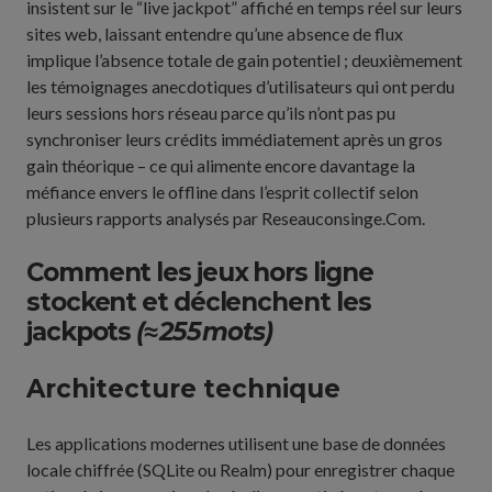
insistent sur le “live jackpot” affiché en temps réel sur leurs
sites web, laissant entendre qu’une absence de flux
implique l’absence totale de gain potentiel ; deuxièmement
les témoignages anecdotiques d’utilisateurs qui ont perdu
leurs sessions hors réseau parce qu’ils n’ont pas pu
synchroniser leurs crédits immédiatement après un gros
gain théorique – ce qui alimente encore davantage la
méfiance envers le offline dans l’esprit collectif selon
plusieurs rapports analysés par Reseauconsinge.Com.
Comment les jeux hors ligne
stockent et déclenchent les
jackpots
(≈ 255 mots)
Architecture technique
Les applications modernes utilisent une base de données
locale chiffrée (SQLite ou Realm) pour enregistrer chaque