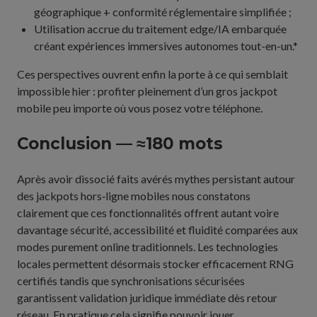
géographique + conformité réglementaire simplifiée ;
Utilisation accrue du traitement edge/IA embarquée
créant expériences immersives autonomes tout-en-un.*
Ces perspectives ouvrent enfin la porte à ce qui semblait
impossible hier : profiter pleinement d’un gros jackpot
mobile peu importe où vous posez votre téléphone.
Conclusion — ≈180 mots
Après avoir dissocié faits avérés mythes persistant autour
des jackpots hors‑ligne mobiles nous constatons
clairement que ces fonctionnalités offrent autant voire
davantage sécurité, accessibilité et fluidité comparées aux
modes purement online traditionnels.​ Les technologies
locales permettent désormais stocker efficacement RNG
certifiés tandis que synchronisations sécurisées
garantissent validation juridique immédiate dès retour
réseau.​ En pratique cela signifie pouvoir jouer