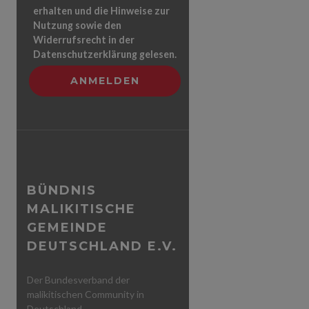
erhalten und die Hinweise zur
Nutzung sowie den
Widerrufsrecht in der
Datenschutzerklärung gelesen.
BÜNDNIS
MALIKITISCHE
GEMEINDE
DEUTSCHLAND E.V.
Der Bundesverband der
malikitischen Community in
Deutschland