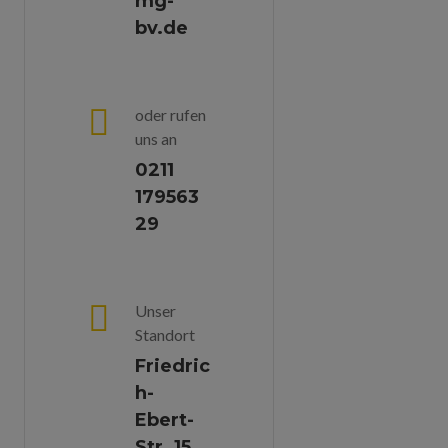
mg-
bv.de
oder rufen
uns an
0211
179563
29
Unser
Standort
Friedric
H-
Ebert-
Str. 15