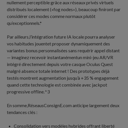
nullement perceptible grâce aux réseaux privés virtuels
distribués localement («​fog nodes​»), beaucoup finiront par
considérer ces modes comme normaux plutôt
qu’exceptionnels.*
Par ailleurs,l’intégration future IA locale pourra analyser
vos habitudes jouentet proposer dynamiquement des
variantes bonus personnalisées sans requérir appel distant
— imaginez recevoir instantanémentun mini-jeu AR/VR
intégré directement depuis votre casque Oculus Quest
malgré absence totale internet ! Des prototypes déjà
testés montrent augmentation jusqu’à +35 % engagement
quand cette technologie est combinée avec jackpot
progressive offline.^3
En somme,RéseausConsignE.com anticipe largement deux
tendances clés :
Consolidation vers modèles hybrides offrant liberté