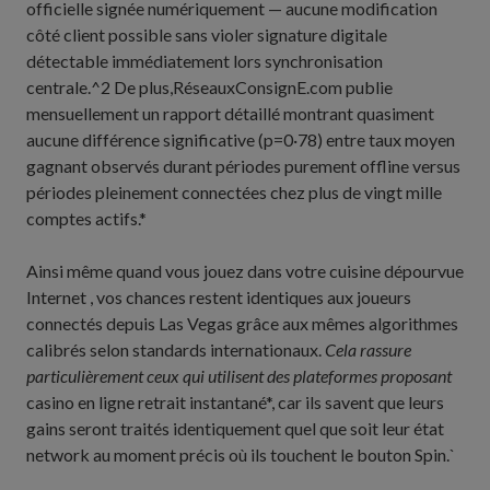
officielle signée numériquement — aucune modification
côté client possible sans violer signature digitale
détectable immédiatement lors synchronisation
centrale.^2 De plus,RéseauxConsignE.com publie
mensuellement un rapport détaillé montrant quasiment
aucune différence significative (p=0·78) entre taux moyen
gagnant observés durant périodes purement offline versus
périodes pleinement connectées chez plus de vingt mille
comptes actifs.*
Ainsi même quand vous jouez dans votre cuisine dépourvue
Internet , vos chances restent identiques aux joueurs
connectés depuis Las Vegas grâce aux mêmes algorithmes
calibrés selon standards internationaux.
Cela rassure
particulièrement ceux qui utilisent des plateformes proposant
casino en ligne retrait instantané*, car ils savent que leurs
gains seront traités identiquement quel que soit leur état
network au moment précis où ils touchent le bouton Spin.`