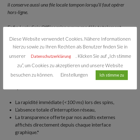
il conserve aussi una file locale tampon lorsqu’il faut opérer
hors-ligne.
Enfin
LuckySpin Offline
mise sur un modèle totalement
autonome : aucun appel serveur tant que vous ne choisissez
Diese Website verwendet Cookies. Nähere Informationen
pas « Synchroniser maintenant ». Il intègre même un
hierzu sowie zu Ihren Rechten als Benutzer finden Sie in
mini‑tournoi hebdomadaire où tous participants
unserer
. Klicken Sie auf „Ich stimme
Datenschutzerklärung
concourent pour atteindre simultanément leur plafond
maximal (€12k), ce qui stimule fortement la rétention selon
zu“, um Cookies zu akzeptieren und unsere Website
notre revue annuelle faite chez
Reseauconcise.com
.
besuchen zu können.
Einstellungen
Ich stimme zu
Les retours utilisateurs recueillis via questionnaire post‑jeu
indiquent unanimement satisfaction concernant :
La rapidité immédiate (
<100 ms
) lors des spins,
L’absence totale d’interruption réseau,
La transparence offerte par nos audits externes
affichés directement depuis chaque interface
graphique.*