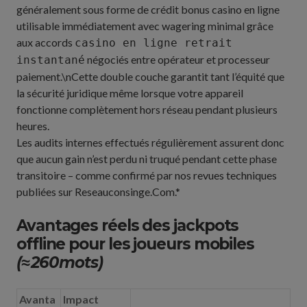
généralement sous forme de crédit bonus casino en ligne
utilisable immédiatement avec wagering minimal grâce
aux accords
casino en ligne retrait
négociés entre opérateur et processeur
instantané
paiement.\nCette double couche garantit tant l’équité que
la sécurité juridique même lorsque votre appareil
fonctionne complètement hors réseau pendant plusieurs
heures.
Les audits internes effectués régulièrement assurent donc
que aucun gain n’est perdu ni truqué pendant cette phase
transitoire – comme confirmé par nos revues techniques
publiées sur Reseauconsinge.Com.*
Avantages réels des jackpots
offline pour les joueurs mobiles
(≈ 260 mots)
Avanta
Impact