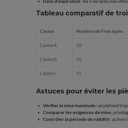
Date d’expiration
: les Free Spins non utili
Tableau comparatif de trois
Casino
Nombre de Free Spins
Casino A
20
Casino B
15
Casino C
25
Astuces pour éviter les pi
Vérifier la mise maximale
: un plafond trop
Comparer les exigences de mise
: privilég
Contrôler la période de validité
: activez 