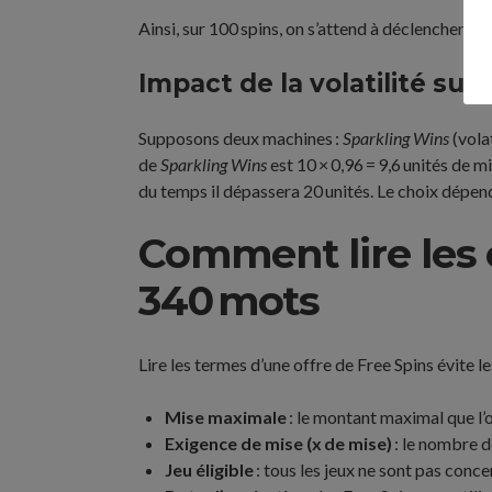
Ainsi, sur 100 spins, on s’attend à déclencher les
Impact de la volatilité sur
Supposons deux machines :
Sparkling Wins
(vola
de
Sparkling Wins
est 10 × 0,96 = 9,6 unités de m
du temps il dépassera 20 unités. Le choix dépen
Comment lire les 
340 mots
Lire les termes d’une offre de Free Spins évite l
Mise maximale
: le montant maximal que l’o
Exigence de mise (x de mise)
: le nombre de
Jeu éligible
: tous les jeux ne sont pas conce