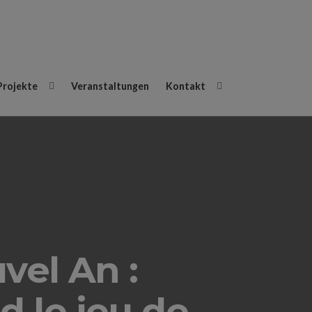
Projekte
Veranstaltungen
Kontakt
vel An :
d le jeu de