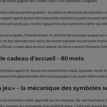
ut de même gagner des crédits réels si les symboles s’alignent.
ns mise sont purement gratuits : le casino ne demande aucune mise c
e exigent que le joueur mise une petite somme (souvent un pourcenta
ent spécial du jeu, comme l’apparition d’un symbole scatter qui dé
ns principales. Premièrement, ils attirent de nouveaux joueurs en ré
ts en leur donnant une raison de revenir pendant les périodes festi
officiel, créant ainsi du buzz autour de titres comme
Fireworks For
 le cadeau d’accueil – 80 mots
il le plus apprécié. Aucun versement n’est requis, le joueur reçoit
entuel doit généralement être misé plusieurs fois avant d’être retiré,
 jeu » – la mécanique des symboles s
qu’un symbole scatter apparaît sur les rouleaux. Sur une machine à 5
ts, souvent accompagnée d’un multiplicateur. Cette mécanique inci