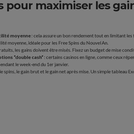
s pour maximiser les gai
tilité moyenne
: cela assure un bon rendement tout en limitant les
ité moyenne, idéale pour les Free Spins du Nouvel An.
ratuits, les gains doivent être misés. Fixez un budget de mise conditi
otions “double cash”
: certains casinos en ligne, comme ceux répe
pendant le week‑end du 1er janvier.
e spins, le gain brut et le gain net après mise. Un simple tableau Ex