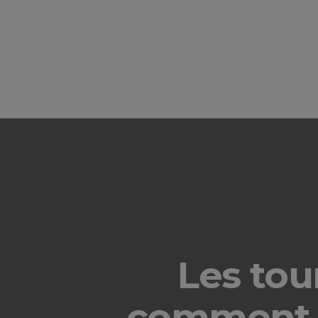
Les tou
comment la