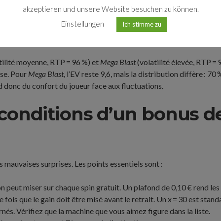
akzeptieren und unsere Website besuchen zu können.
 Free Spins environ 2 à 3 fois.
Einstellungen
Ich stimme zu
 la valeur attendue des Free Spins – 1
tilité moyenne, RTP = 96 %) et
Mega Blast
(volatilité élevée, RTP = 
ise. Pour
Mega Blast
, l’EV reste 9,6, mais la distribution diffère : 70
d donc du confort du joueur face aux fluctuations.
conditions d’un bonus de
es mauvaises surprises. Les points essentiels sont :
n peut miser sur chaque spin gratuit. Un plafond de 0,10 € rend les 
 fois que le gain doit être misé avant le retrait. Un x = 30 est stan
rnés. Vérifiez que la machine que vous aimez figure dans la liste.