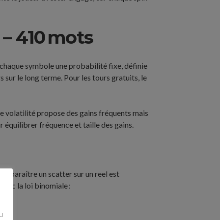
 – 410 mots
 chaque symbole une probabilité fixe, définie
 sur le long terme. Pour les tours gratuits, le
ble volatilité propose des gains fréquents mais
 équilibrer fréquence et taille des gains.
apparaître un scatter sur un reel est
vec la loi binomiale :
u