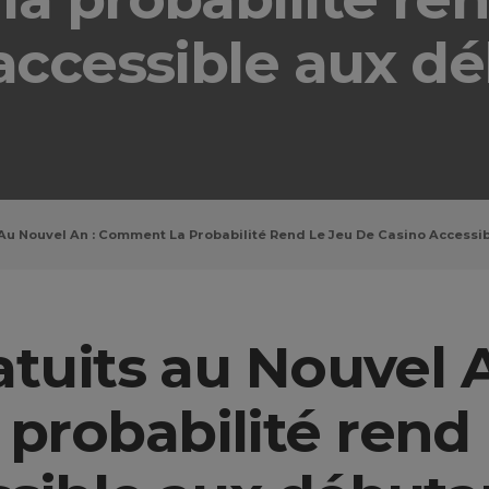
accessible aux d
 Au Nouvel An : Comment La Probabilité Rend Le Jeu De Casino Accessi
atuits au Nouvel A
robabilité rend 