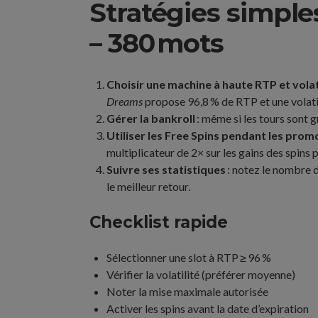
Stratégies simple
– 380 mots
Choisir une machine à haute RTP et vola
Dreams
propose 96,8 % de RTP et une volatil
Gérer la bankroll
: même si les tours sont g
Utiliser les Free Spins pendant les prom
multiplicateur de 2× sur les gains des spins 
Suivre ses statistiques
: notez le nombre d
le meilleur retour.
Checklist rapide
Sélectionner une slot à RTP ≥ 96 %
Vérifier la volatilité (préférer moyenne)
Noter la mise maximale autorisée
Activer les spins avant la date d’expiration