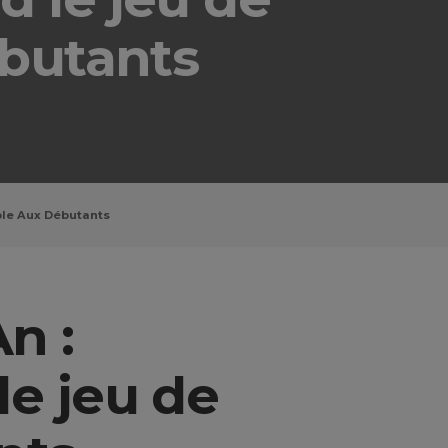
ébutants
ble Aux Débutants
n :
le jeu de