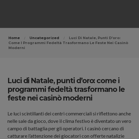
Home
Uncategorized
Luci Di Natale, Punti D’oro:
Come I Programmi Fedeltà Trasformano Le Feste Nei Casinò
Moderni
Luci di Natale, punti d’oro: come i
programmi fedeltà trasformano le
feste nei casinò moderni
Le luci scintillanti dei centri commerciali si riflettono anche
nelle sale da gioco, dove il clima festivo è diventato un vero
campo di battaglia per gli operatori. I casinò cercano di
catturare l’attenzione dei giocatori con offerte natalizie