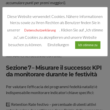
accumulare punti per premi maggiori).
Tasso conversione spin → premi immediati (giri gratuiti):
27 %, ma questi hanno generato un incremento medio del
Diese Website verwendet Cookies. Nähere Informationen
volume scommesse pari al 19 % grazie all’alto RTP delle
hierzu sowie zu Ihren Rechten als Benutzer finden Sie in
slot collegate alla ruota (96‑97 %).
unserer
. Klicken Sie auf „Ich stimme
Datenschutzerklärung
Le analisi pubblicate da Cinquequotidiano hanno
zu“, um Cookies zu akzeptieren und unsere Website
evidenziato che la combinazione tra gamification e
ricompense tangibili ha prodotto uno dei più alti livelli di
besuchen zu können.
Einstellungen
Ich stimme zu
engagement stagionale osservati nel settore dei siti casino
non AAMS nel decennio corrente.
Sezione 7 – Misurare il successo: KPI
da monitorare durante le festività
Per valutare l’efficacia dei programmi fedeltà natalizi è
indispensabile monitorare indicatori chiave specifici:
1️⃣ Retention Rate festivo – percentuale di utenti attivi