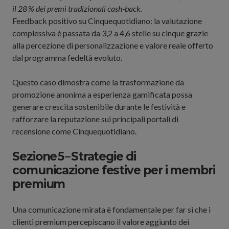
il 28 % dei premi tradizionali cash‑back.
Feedback positivo su Cinquequotidiano: la valutazione
complessiva è passata da 3,2 a 4,6 stelle su cinque grazie
alla percezione di personalizzazione e valore reale offerto
dal programma fedeltà evoluto.
Questo caso dimostra come la trasformazione da
promozione anonima a esperienza gamificata possa
generare crescita sostenibile durante le festività e
rafforzare la reputazione sui principali portali di
recensione come Cinquequotidiano.
Sezione 5 – Strategie di
comunicazione festive per i membri
premium
Una comunicazione mirata è fondamentale per far sì che i
clienti premium percepiscano il valore aggiunto dei