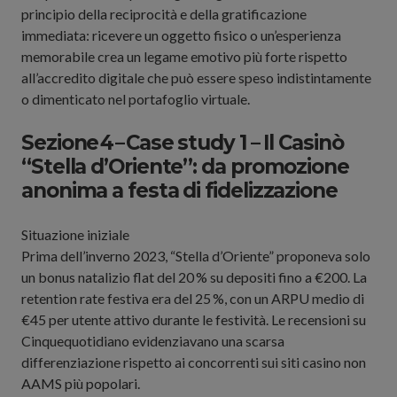
principio della reciprocità e della gratificazione
immediata: ricevere un oggetto fisico o un’esperienza
memorabile crea un legame emotivo più forte rispetto
all’accredito digitale che può essere speso indistintamente
o dimenticato nel portafoglio virtuale.
Sezione 4 – Case study 1 – Il Casinò
“Stella d’Oriente”: da promozione
anonima a festa di fidelizzazione
Situazione iniziale
Prima dell’inverno 2023, “Stella d’Oriente” proponeva solo
un bonus natalizio flat del 20 % su depositi fino a €200. La
retention rate festiva era del 25 %, con un ARPU medio di
€45 per utente attivo durante le festività. Le recensioni su
Cinquequotidiano evidenziavano una scarsa
differenziazione rispetto ai concorrenti sui siti casino non
AAMS più popolari.