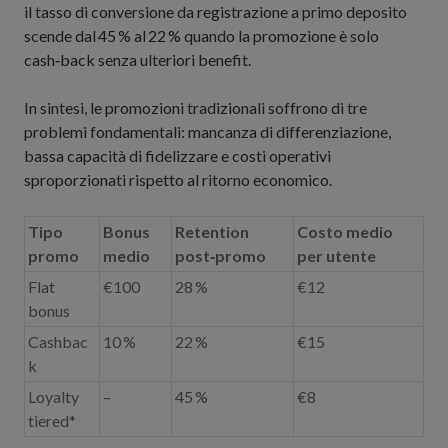
il tasso di conversione da registrazione a primo deposito
scende dal 45 % al 22 % quando la promozione è solo
cash‑back senza ulteriori benefit.
In sintesi, le promozioni tradizionali soffrono di tre
problemi fondamentali: mancanza di differenziazione,
bassa capacità di fidelizzare e costi operativi
sproporzionati rispetto al ritorno economico.
Tipo
Bonus
Retention
Costo medio
promo
medio
post‑promo
per utente
Flat
€100
28 %
€12
bonus
Cashbac
10 %
22 %
€15
k
Loyalty
–
45 %
€8
tiered*