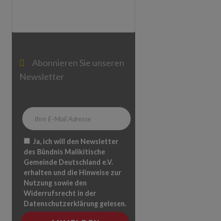
Abonnieren Sie unseren
Newsletter
Ja, ich will den Newsletter
des Bündnis Malikitische
Gemeinde Deutschland e.V.
erhalten und die Hinweise zur
Nutzung sowie den
Widerrufsrecht in der
Datenschutzerklärung gelesen.