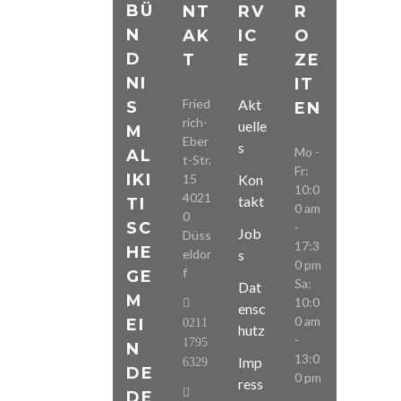
BÜ
NT
RV
R
N
AK
IC
O
D
T
E
ZE
NI
IT
Fried
Akt
S
EN
rich-
uelle
M
Eber
s
Mo -
AL
t-Str.
Fr:
IKI
15
Kon
10:0
4021
takt
TI
0 am
0
SC
-
Job
Düss
17:3
HE
eldor
s
0 pm
f
GE
Sa:
Dat
M
10:0
ensc
0 am
EI
0211
hutz
-
1795
N
13:0
Imp
6329
DE
0 pm
ress
DE