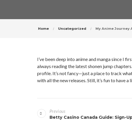
Home
Uncategorized
My Anime Journey A
I’ve been deep into anime and manga since I f
always reading the latest shonen jump chapter
profile. It’s not fancy—just a place to track wha
with all the new releases. Still, it’s fun to have a
B
Previous
e
Betty Casino Canada Guide: Sign-Up
i