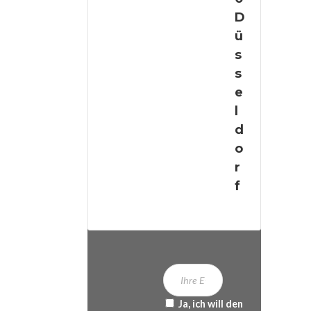
conversationnelle et la
D
réalité augmentée
Ü
promettent de
S
redéfinir le paysage du
S
casino en ligne. Nous
examinerons
E
également comment
L
les bonus de
D
bienvenue et le
O
cashback sont intégrés
R
dans ces
F
environnements
interactifs, comment la
vérification d’identité
s’adapte aux flux vidéo
en temps réel, et
pourquoi certaines
plateformes acceptent
Ja, ich will den
désormais la