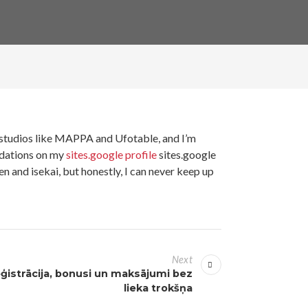
 studios like MAPPA and Ufotable, and I’m
ndations on my
sites.google profile
sites.google
en and isekai, but honestly, I can never keep up
Next
eģistrācija, bonusi un maksājumi bez
lieka trokšņa