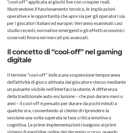
“cool‑off” applicata ai giochi live con croupier reali,
illustrandone il funzionamento tecnico, le implicazioni
operative e le opportunità che apre sia per gli operatori sia
per i giocatori italiani ed europei. Verranno esaminati casi
studio recenti, normative emergenti e gli effetti economici
osservati finora nei mercati più avanzati.
Il concetto di “cool‑off” nel gaming
digitale
Il termine “cool‑off” indica una sospensione temporanea
dell’attività di gioco attivata dal giocatore stesso mediante
un pulsante visibile nell’interfaccia utente. A differenza
della tradizionale auto‑esclusione – che può durare mesi o
anni – il cool‑off è pensato per durare da pochi minuti a
qualche ora, consentendo al cliente di riprendere la
sessione una volta superata la fase critica emotiva o
cognitiva. Le prime implementazioni risalgono ai primi
sistemi di gambling online del decennio scorso, quando