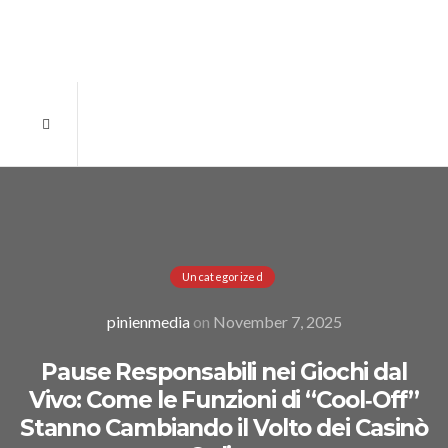
Uncategorized
pinienmedia
on
November 7, 2025
Pause Responsabili nei Giochi dal
Vivo: Come le Funzioni di “Cool‑Off”
Stanno Cambiando il Volto dei Casinò