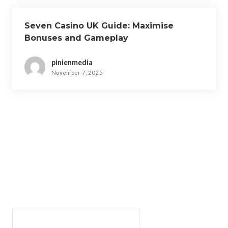
Seven Casino UK Guide: Maximise
Bonuses and Gameplay
pinienmedia
November 7, 2025