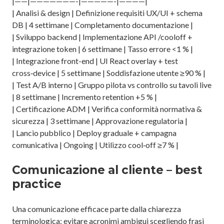
|——|———————-|—————-|————|
| Analisi & design | Definizione requisiti UX/UI + schema
DB | 4 settimane | Completamento documentazione |
| Sviluppo backend | Implementazione API /cooloff +
integrazione token | 6 settimane | Tasso errore <1 % |
| Integrazione front-end | UI React overlay + test
cross‑device | 5 settimane | Soddisfazione utente ≥90 % |
| Test A/B interno | Gruppo pilota vs controllo su tavoli live
| 8 settimane | Incremento retention +5 % |
| Certificazione ADM | Verifica conformità normativa &
sicurezza | 3 settimane | Approvazione regulatoria |
| Lancio pubblico | Deploy graduale + campagna
comunicativa | Ongoing | Utilizzo cool‑off ≥7 % |
Comunicazione al cliente – best
practice
Una comunicazione efficace parte dalla chiarezza
terminologica: evitare acronimi ambigui scegliendo frasi