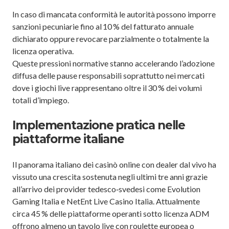
In caso di mancata conformità le autorità possono imporre
sanzioni pecuniarie fino al 10 % del fatturato annuale
dichiarato oppure revocare parzialmente o totalmente la
licenza operativa.
Queste pressioni normative stanno accelerando l’adozione
diffusa delle pause responsabili soprattutto nei mercati
dove i giochi live rappresentano oltre il 30 % dei volumi
totali d’impiego.
Implementazione pratica nelle
piattaforme italiane
Il panorama italiano dei casinò online con dealer dal vivo ha
vissuto una crescita sostenuta negli ultimi tre anni grazie
all’arrivo dei provider tedesco‐svedesi come Evolution
Gaming Italia e NetEnt Live Casino Italia. Attualmente
circa 45 % delle piattaforme operanti sotto licenza ADM
offrono almeno un tavolo live con roulette europea o