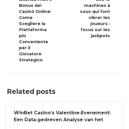
Bonus dei
machines à
t
Casinò Online:
sous qui font
r
Come
vibrer les
a
Scegliere la
joueurs :
g
Piattaforma
focus sur les
più
jackpots
s
Conveniente
-
per il
N
Giocatore
Strategico
a
v
i
g
Related posts
a
t
i
WinBet Casino’s Valentine‑Evenement:
o
Een Data‑gedreven Analyse van het
n
Couples‑Tournament