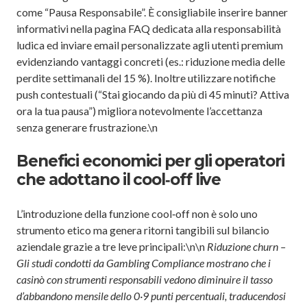
come “Pausa Responsabile”. È consigliabile inserire banner
informativi nella pagina FAQ dedicata alla responsabilità
ludica ed inviare email personalizzate agli utenti premium
evidenziando vantaggi concreti (es.: riduzione media delle
perdite settimanali del 15 %). Inoltre utilizzare notifiche
push contestuali (“Stai giocando da più di 45 minuti? Attiva
ora la tua pausa”) migliora notevolmente l’accettanza
senza generare frustrazione.\n
Benefici economici per gli operatori
che adottano il cool‑off live
L’introduzione della funzione cool‑off non è solo uno
strumento etico ma genera ritorni tangibili sul bilancio
aziendale grazie a tre leve principali:\n\n
Riduzione churn –
Gli studi condotti da Gambling Compliance mostrano che i
casinò con strumenti responsabili vedono diminuire il tasso
d’abbandono mensile dello 0·9 punti percentuali, traducendosi