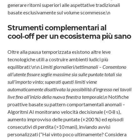
generare ritorni superiori alle aspettative tradizionali
basate esclusivamente sul volume scommesse.\n
Strumenti complementari al
cool‑off per un ecosistema più sano
Oltre alla pausa temporizzata esistono altre leve
tecnologiche utili a costruire ambienti ludici più
equilibrati:\n\n
Limiti giornalieri/settimanali – Consentono
all’utente fissare soglie massime sia sulle puntate totali sia
sull’importo vinto; superati questi limiti viene
automaticamente disattivata la possibilità d’ingresso nei tavoli
live fino all’inizio della nuova finestra temporale.\n
Notifiche
proattive basate su pattern comportamentali anomali –
Algoritmi AI monitorano velocità decisionale (<​0·8 s),
aumento improvviso delle puntate (+​200 %) ed episodi
consecutivi di perdita (>​10 mani), inviando avvisi
personalizzati (“Hai vinto poco ultimamente? Considera