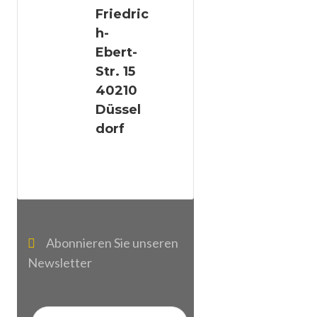
Friedric
H-
Ebert-
Str. 15
40210
Düssel
Dorf
Abonnieren Sie unseren
Newsletter