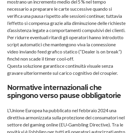
mostrano un incremento medio del 5 % nel tempo
necessario a preparare le carte successive quando si
verifica una pausa rispetto alle sessioni continue; tuttavia
l’effetto si compensa grazie alla diminuzione delle richieste
d’assistenza legate a comportamenti compulsivi dei clienti.
Per ridurre eventuali ritardi gli operatori hanno introdotto
script automatici che mantengono viva la connessione
video inviando feed grafico statico (“Dealer is on break”)
finché non scade il timer cool‑off.
Questa soluzione garantisce continuità visuale senza
gravare ulteriormente sul carico cognitivo del croupier.
Normative internazionali che
spingono verso pause obbligatorie
L’Unione Europea ha pubblicato nel febbraio 2024 una
direttiva armonizzata sulla protezione dei consumatori nel
settore del gaming online (EU‑Gambling Directive). Tra le
novità vi è l’obbligo per tutti gli operatori autorizzati entro