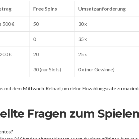
etrag
Free Spins
Umsatzanforderung
s 500 €
50
30 x
0
35 x
 200 €
20
25 x
30 (nur Slots)
0 x (nur Gewinne)
mit dem Mittwoch‑Reload, um deine Einzahlungsrate zu maximie
ellte Fragen zum Spielen
ontos?
halb von 24 Stunden abgeschlossen, wenn du einen gültigen Auswei