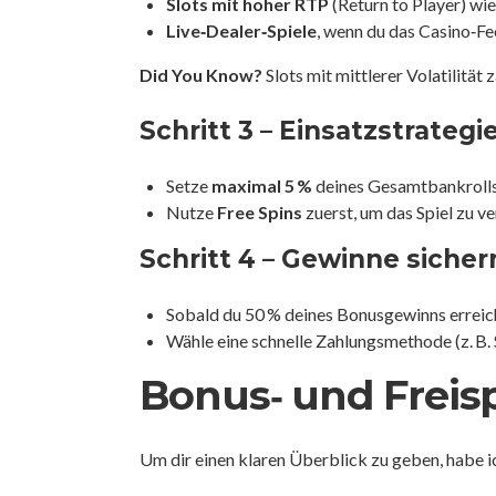
Slots mit hoher RTP
(Return to Player) wi
Live‑Dealer‑Spiele
, wenn du das Casino‑Fe
Did You Know?
Slots mit mittlerer Volatilität
Schritt 3 – Einsatzstrategi
Setze
maximal 5 %
deines Gesamtbankrolls
Nutze
Free Spins
zuerst, um das Spiel zu ve
Schritt 4 – Gewinne siche
Sobald du 50 % deines Bonusgewinns erreich
Wähle eine schnelle Zahlungsmethode (z. B. S
Bonus‑ und Freisp
Um dir einen klaren Überblick zu geben, habe 