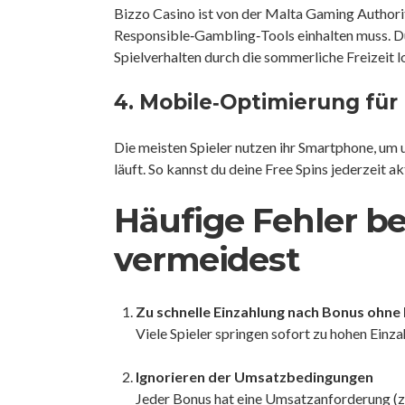
Bizzo Casino ist von der Malta Gaming Authorit
Responsible‑Gambling‑Tools einhalten muss. Du 
Spielverhalten durch die sommerliche Freizeit l
4. Mobile‑Optimierung fü
Die meisten Spieler nutzen ihr Smartphone, um 
läuft. So kannst du deine Free Spins jederzeit a
Häufige Fehler b
vermeidest
Zu schnelle Einzahlung nach Bonus ohne
Viele Spieler springen sofort zu hohen Einz
Ignorieren der Umsatzbedingungen
Jeder Bonus hat eine Umsatzanforderung (z. B