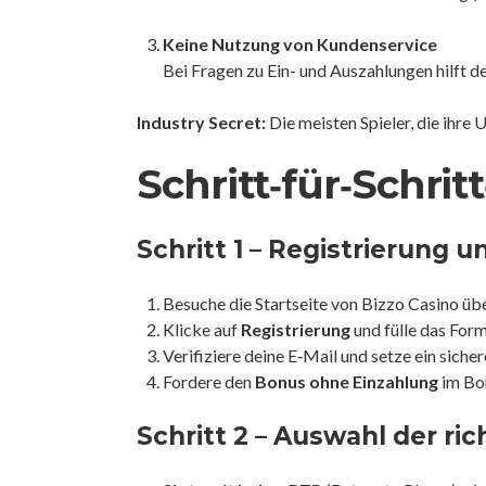
Keine Nutzung von Kundenservice
Bei Fragen zu Ein- und Auszahlungen hilft d
Industry Secret:
Die meisten Spieler, die ihre
Schritt‑für‑Schri
Schritt 1 – Registrierung 
Besuche die Startseite von Bizzo Casino üb
Klicke auf
Registrierung
und fülle das Form
Verifiziere deine E‑Mail und setze ein siche
Fordere den
Bonus ohne Einzahlung
im Bon
Schritt 2 – Auswahl der ric