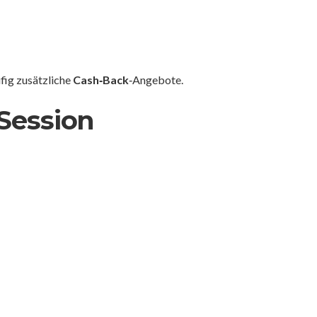
ufig zusätzliche
Cash‑Back
‑Angebote.
‑Session