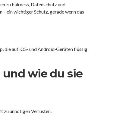
en zu Fairness, Datenschutz und
n – ein wichtiger Schutz, gerade wenn das
, die auf iOS‑ und Android‑Geräten flüssig
 und wie du sie
ft zu unnötigen Verlusten.