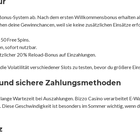
ur
 Bonus‑System ab. Nach dem ersten Willkommensbonus erhalten akt
hen deine Gewinnchancen, weil sie keine zusätzlichen Einsätze erf
 50 Free Spins.
n, sofort nutzbar.
tzlicher 20 % Reload‑Bonus auf Einzahlungen.
e Volatilität verschiedener Slots zu testen, bevor du größere Eins
 und sichere Zahlungsmethoden
ie lange Wartezeit bei Auszahlungen. Bizzo Casino verarbeitet E‑
 Diese Geschwindigkeit ist besonders im Sommer wichtig, wenn du
z