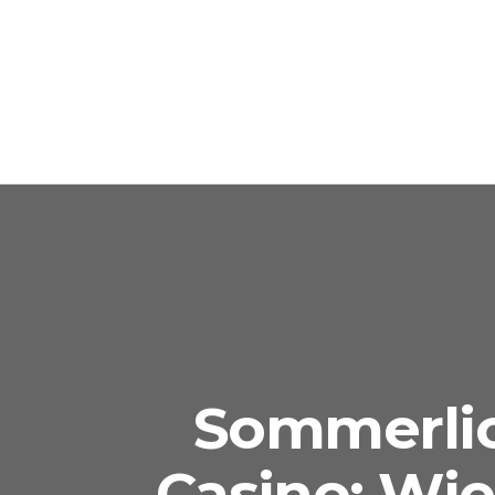
Sommerlic
Casino: Wie