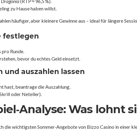
e
Dragonia
(RTP ≈ 96,5 %).
eling zu Hause haben willst.
 zahlen häufiger, aber kleinere Gewinne aus – ideal für längere Sess
e festlegen
 pro Runde.
rstehen, bevor du echtes Geld einsetzt.
rn und auszahlen lassen
t hast, beantrage die Auszahlung.
krill oder Neteller).
iel‑Analyse: Was lohnt si
ich die wichtigsten Sommer‑Angebote von Bizzo Casino in einer k