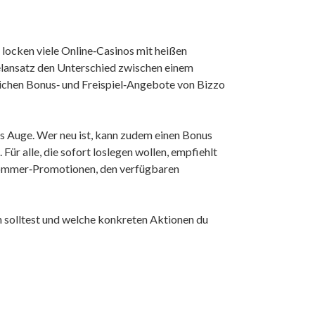
locken viele Online‑Casinos mit heißen
ielansatz den Unterschied zwischen einem
lichen Bonus‑ und Freispiel‑Angebote von Bizzo
ns Auge. Wer neu ist, kann zudem einen Bonus
Für alle, die sofort loslegen wollen, empfiehlt
n Sommer‑Promotionen, den verfügbaren
en solltest und welche konkreten Aktionen du