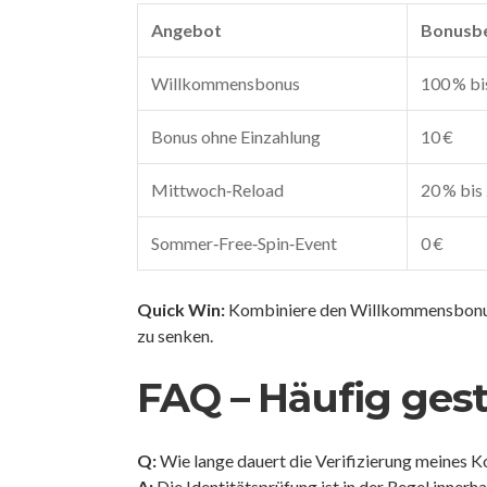
Angebot
Bonusb
Willkommensbonus
100 % bi
Bonus ohne Einzahlung
10 €
Mittwoch‑Reload
20 % bis
Sommer‑Free‑Spin‑Event
0 €
Quick Win:
Kombiniere den Willkommensbonus 
zu senken.
FAQ – Häufig gest
Q:
Wie lange dauert die Verifizierung meines K
A:
Die Identitätsprüfung ist in der Regel inner