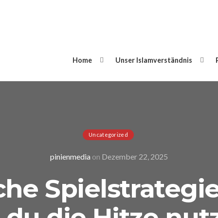
Home
Unser Islamverständnis
Uncategorized
pinienmedia
on
Dezember 22, 2025
he Spielstrategie
 du die Hitze nut