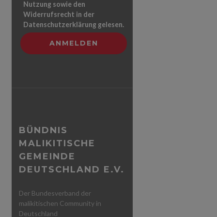
Nutzung sowie den
Widerrufsrecht in der
Datenschutzerklärung gelesen.
BÜNDNIS
MALIKITISCHE
GEMEINDE
DEUTSCHLAND E.V.
Der Bundesverband der
malikitischen Community in
Deutschland