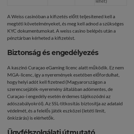
lehet)
A Weiss casinóban a kifizetés előtt teljesítened kell a
megtéti követelményeket, és meg kell adnod a szükséges
KYC dokumentumokat. A weiss casino belépés után a
pénztárban kérheted a kifizetést.
Biztonság és engedélyezés
A kaszinó Curaçao eGaming licenc alatt működik. Ez nem
MGA-licenc, így a nyeremények esetében előfordulhat,
hogy helyi adót kell fizetned (Magyarországon a
szerencsejáték-nyeremény általában adómentes, de
Curaçao-i engedély esetén érdemes tájékozódni az
adószabályokról). Az SSL-titkosítás biztosítja az adataid
védelmét, és a felelős játék eszközei (letéti limit,
önkizárás) is elérhetők.
Ügyfélszolgálati útmutató