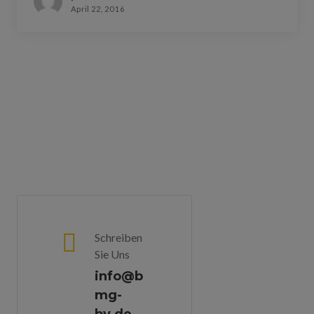
April 22, 2016
Schreiben
Sie Uns
info@b
mg-
bv.de