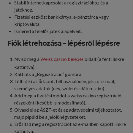
Stabil internetkapcsolat a regisztrációhoz és a
játékhoz.
Fizetési eszköz: bankkártya, e-pénztárca vagy
kriptovaluta.
Ismered a felelős játék alapelveit.
Fiók létrehozása – lépésről lépésre
Nyisd meg a
Weiss casino belépés
oldalt (a fenti linkre
kattintva).
Kattints a „Regisztráció” gombra.
Töltsd ki az űrlapot: felhasználónév, jelszó, e-mail,
személyes adatok (név, születési dátum, cím).
Add meg a fizetési módot a weiss casino regisztráció
részeként (később is módosítható).
Olvasd el az ÁSZF-et és az adatvédelmi tájékoztatót,
majd pipáld be a jelölőnégyzeteket.
Erősítsd meg a regisztrációt az e-mailben kapott linkre
kattintva.