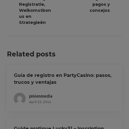
r
Registratie,
pagos y
a
Welkomstbon
consejos
g
us en
Strategieën
s
-
N
a
Related posts
v
i
g
Guía de registro en PartyCasino: pasos,
a
trucos y ventajas
t
i
pinienmedia
o
April 22, 2016
n
Guide pratique Lucky31 – Inscription,