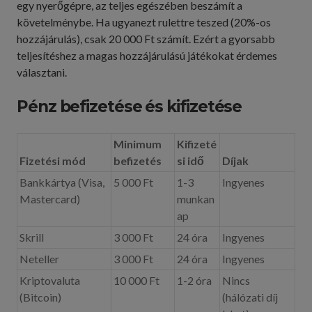
egy nyerőgépre, az teljes egészében beszámít a
követelménybe. Ha ugyanezt rulettre teszed (20%-os
hozzájárulás), csak 20 000 Ft számít. Ezért a gyorsabb
teljesítéshez a magas hozzájárulású játékokat érdemes
választani.
Pénz befizetése és kifizetése
Minimum
Kifizeté
Fizetési mód
befizetés
si idő
Díjak
Bankkártya (Visa,
5 000 Ft
1-3
Ingyenes
Mastercard)
munkan
ap
Skrill
3 000 Ft
24 óra
Ingyenes
Neteller
3 000 Ft
24 óra
Ingyenes
Kriptovaluta
10 000 Ft
1-2 óra
Nincs
(Bitcoin)
(hálózati díj