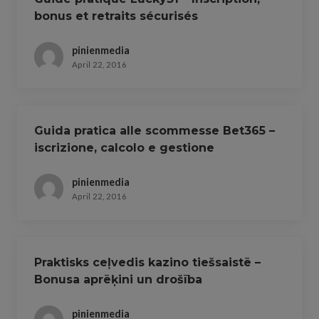
bonus et retraits sécurisés
pinienmedia
April 22, 2016
Guida pratica alle scommesse Bet365 –
iscrizione, calcolo e gestione
pinienmedia
April 22, 2016
Praktisks ceļvedis kazino tiešsaistē –
Bonusa aprēķini un drošība
pinienmedia