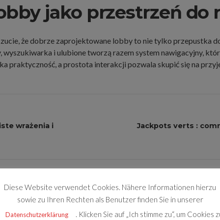
bby jako przestrzeń do 
zucie, że dobrze zaprojektowane lobby to nie tylko przepustka do g
, wyszukiwarka i ulubione tworzą razem system nawigacyjny, który 
a praktyczność, a prostota interakcji pozwala skupić się na przy
ste wrażenia i
Jackpots verts : com
Diese Website verwendet Cookies. Nähere Informationen hierzu
sowie zu Ihren Rechten als Benutzer finden Sie in unserer
. Klicken Sie auf „Ich stimme zu“, um Cookies z
Datenschutzerklärung