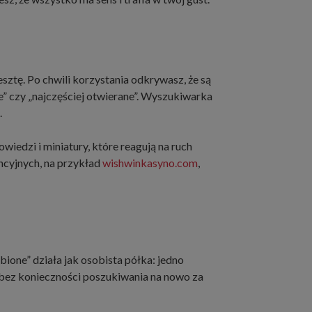
esztę. Po chwili korzystania odkrywasz, że są
e” czy „najczęściej otwierane”. Wyszukiwarka
.
iedzi i miniatury, które reagują na ruch
encyjnych, na przykład
wishwinkasyno.com
,
bione” działa jak osobista półka: jedno
e bez konieczności poszukiwania na nowo za