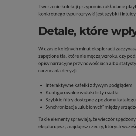
Tworzenie kolekcji przypomina układanie play
konkretnego typu rozrywki jest szybki i intuicyj
Detale, które wp
W czasie kolejnych minut eksploracji zaczynas
zapętlone tła, które nie męczą wzroku, czy podś
opisy narracyjne przy nowościach albo statys
narzucania decyzji.
Interaktywne kafelki z żywym podglądem
Konfigurowalne widoki listy i siatki
Szybkie filtry dostępne z poziomu katalogu
Synchronizacja „ulubionych” między urządz
Takie elementy sprawiają, że wieczór spędzony 
eksplorujesz, znajdujesz rzeczy, których wcześn