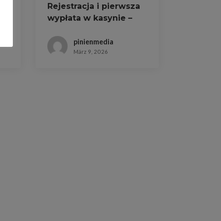
Rejestracja i pierwsza
wypłata w kasynie –
praktyczny poradnik
pinienmedia
März 9, 2026
s