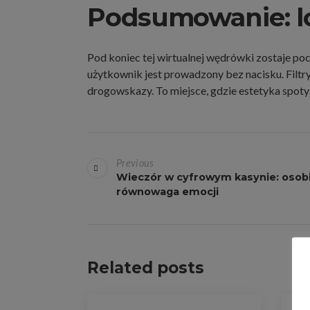
Podsumowanie: lo
Pod koniec tej wirtualnej wędrówki zostaje poc
użytkownik jest prowadzony bez nacisku. Filtry
drogowskazy. To miejsce, gdzie estetyka spotyk
B
Previous
e
Wieczór w cyfrowym kasynie: osobi
równowaga emocji
i
t
r
Related posts
a