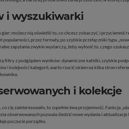
ów i wyszukiwarki
gier: możesz nią oświetlić to, co chcesz zobaczyć, i przyciemnić r
eń popularności, przez formaty, po szybkie przełączniki typu „now
ralne zapytania zwykle wystarczą, żeby wyłonić to, czego szukasz
zą filtry z podglądem wyników: dynamiczne kafelki, szybkie podpow
w i kolejności kategorii, warto rzucić okiem na kilka stron refer
tkownika.
bserwowanych i kolekcje
 co cię zainteresowało, to zupełnie inna przyjemność. Funkcja „ulu
. Lista obserwowanych pozwala śledzić nowe wydania i aktualizacj
daje poczucie porządku.