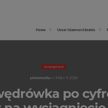
Home
Unser Islamverständnis
Uncategorized
pinienmedia
on
März 9, 2026
wędrówka po cyfr
r na wyciągnięcie 