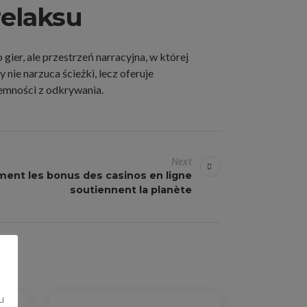
relaksu
ier, ale przestrzeń narracyjna, w której
nie narzuca ścieżki, lecz oferuje
jemności z odkrywania.
Next
ment les bonus des casinos en ligne
soutiennent la planète
u