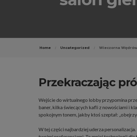
Home
Uncategorized
Wieczorna Wędrówka
Przekraczając pr
Wejście do wirtualnego lobby przypomina przek
baner, kilka świecących kafli z nowościami i kl
spokojnym tonem, jakby ktoś szeptał: „obejrzyj,
W tej części najbardziej uderza personalizacja.
twoimi preferencjami. To mniej technologii dla t