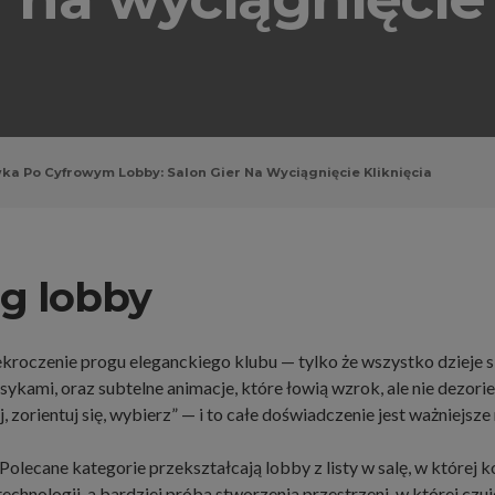
 Po Cyfrowym Lobby: Salon Gier Na Wyciągnięcie Kliknięcia
óg lobby
roczenie progu eleganckiego klubu — tylko że wszystko dzieje si
asykami, oraz subtelne animacje, które łowią wzrok, ale nie dezori
 zorientuj się, wybierz” — i to całe doświadczenie jest ważniejsze
 Polecane kategorie przekształcają lobby z listy w salę, w której k
echnologii, a bardziej próba stworzenia przestrzeni, w której czuje