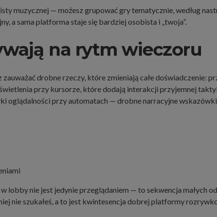
listy muzycznej — możesz grupować gry tematycznie, według nastr
ny, a sama platforma staje się bardziej osobista i „twoja”.
ływają na rytm wieczoru
z zauważać drobne rzeczy, które zmieniają całe doświadczenie: p
wietlenia przy kursorze, które dodają interakcji przyjemnej takty
tyki oglądalności przy automatach — drobne narracyjne wskazówk
eniami
w lobby nie jest jedynie przeglądaniem — to sekwencja małych odk
iej nie szukałeś, a to jest kwintesencja dobrej platformy rozrywk