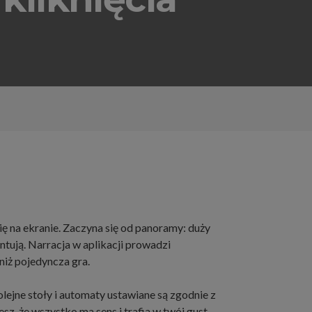
ę na ekranie. Zaczyna się od panoramy: duży
entują. Narracja w aplikacji prowadzi
 niż pojedyncza gra.
olejne stoły i automaty ustawiane są zgodnie z
sz, że wszystko ma sens i trafia w twój gust.