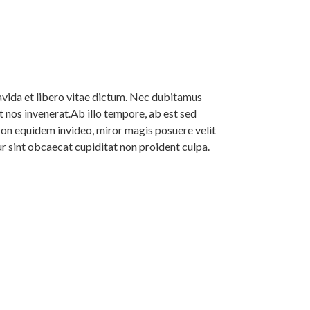
avida et libero vitae dictum. Nec dubitamus
t nos invenerat.Ab illo tempore, ab est sed
n equidem invideo, miror magis posuere velit
ur sint obcaecat cupiditat non proident culpa.