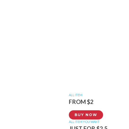
ALL ITEM
FROM $2
BUY NOW
ALL ITEM YOU WANT
JUST FOR $2.5