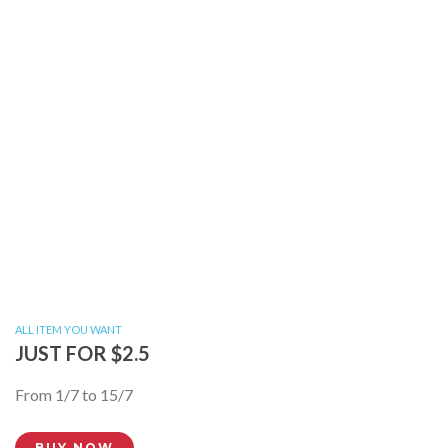
ALL ITEM YOU WANT
JUST FOR $2.5
From 1/7 to 15/7
BUY NOW